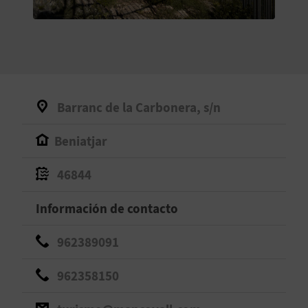
V
E
A
Barranc de la Carbonera, s/n
G
Beniatjar
E
N
46844
D
Información de contacto
A
962389091
962358150
V
I