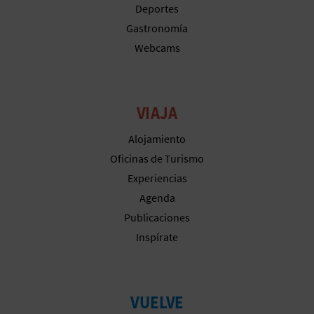
M
Deportes
P
Gastronomía
Webcams
R
E
VIAJA
S
Alojamiento
A
Oficinas de Turismo
R
Experiencias
I
Agenda
Publicaciones
A
Inspírate
L
VUELVE