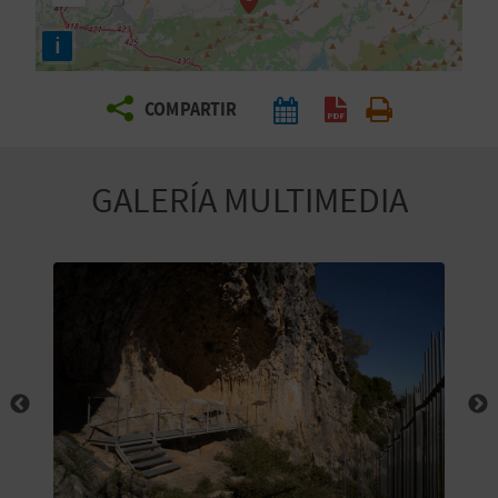
E
i
V
COMPARTIR
I
A
GALERÍA MULTIMEDIA
J
A
V
U
E
L