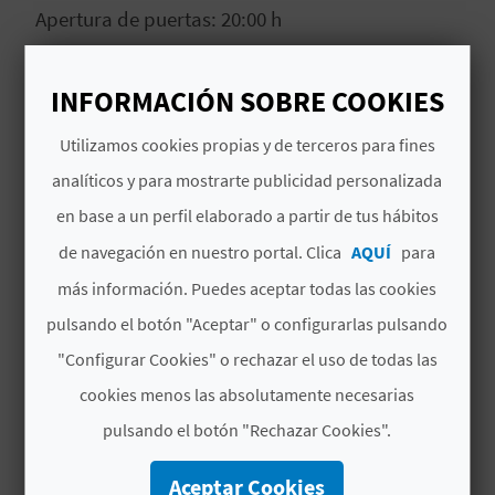
Apertura de puertas: 20:00 h
C
Precio
U
gratuito con invitación
INFORMACIÓN SOBRE COOKIES
L
Cómo llegar
Utilizamos cookies propias y de terceros para fines
A
Metrovalencia – Líneas 3, 5 y 9
analíticos y para mostrarte publicidad personalizada
T
Fecha de inicio
en base a un perfil elaborado a partir de tus hábitos
27/06/2026
U
de navegación en nuestro portal. Clica
AQUÍ
para
Fecha de fin
más información. Puedes aceptar todas las cookies
H
27/06/2026
pulsando el botón "Aceptar" o configurarlas pulsando
U
"Configurar Cookies" o rechazar el uso de todas las
Ritmo, juventud y pura energía protagonizan la
E
Ceràmic Party. Una experiencia diseñada para
cookies menos las absolutamente necesarias
disfrutar, bailar y dejarse llevar por la música
L
pulsando el botón "Rechazar Cookies".
del momento.
L
Aceptar Cookies
Leer más