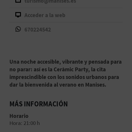
turismo@manises.es
D
Acceder a la web
E
670224542
O
B
L
Una noche accesible, vibrante y pensada para
no parar: así es la Ceràmic Party, la cita
O
imprescindible con los sonidos urbanos para
G
dar la bienvenida al verano en Manises.
MÁS INFORMACIÓN
C
A
Horario
Hora: 21:00 h
L