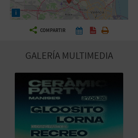
E
i
V
COMPARTIR
I
A
GALERÍA MULTIMEDIA
J
A
V
U
E
L