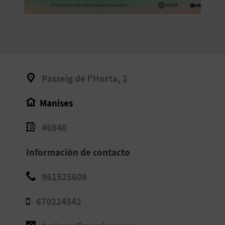
V
E
A
Passeig de l'Horta, 2
G
Manises
E
N
46940
D
Información de contacto
A
961525609
670224542
V
I