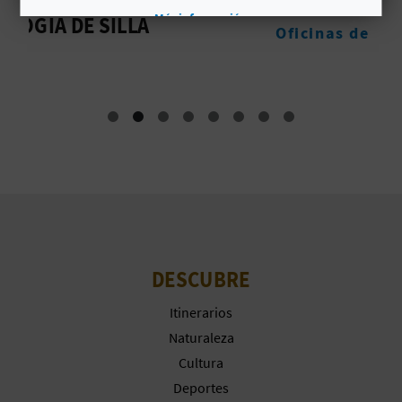
TOURIST INFO SILLA
Más información
C
Oficinas de turismo
U
L
A
T
U
H
U
DESCUBRE
E
Itinerarios
Naturaleza
L
Cultura
L
Deportes