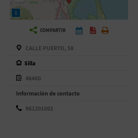
E
i
V
COMPARTIR
I
A
CALLE PUERTO, 58
J
Silla
A
46460
Información de contacto
V
U
961201002
E
L