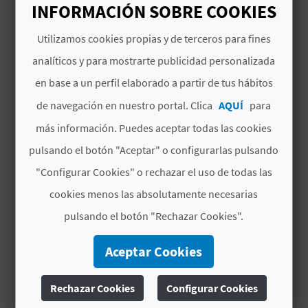
INFORMACIÓN SOBRE COOKIES
D
Utilizamos cookies propias y de terceros para fines
E
analíticos y para mostrarte publicidad personalizada
TAMBIÉN TE PUEDE
O
en base a un perfil elaborado a partir de tus hábitos
INTERESAR
de navegación en nuestro portal. Clica
AQUÍ
para
B
más información. Puedes aceptar todas las cookies
L
pulsando el botón "Aceptar" o configurarlas pulsando
O
"Configurar Cookies" o rechazar el uso de todas las
G
cookies menos las absolutamente necesarias
pulsando el botón "Rechazar Cookies".
C
Aceptar Cookies
A
Rechazar Cookies
Configurar Cookies
L