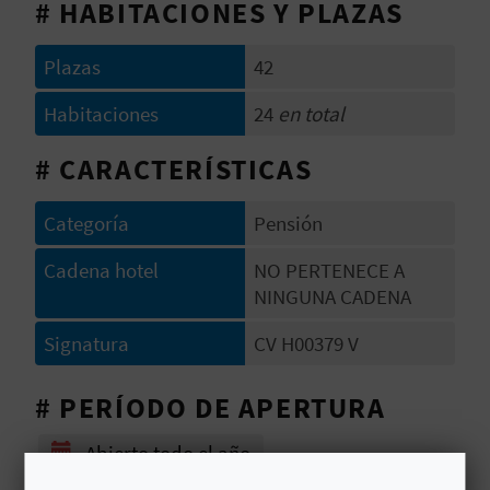
# HABITACIONES Y PLAZAS
V
E
Plazas
42
Habitaciones
24
en total
A
# CARACTERÍSTICAS
G
Categoría
Pensión
E
Cadena hotel
NO PERTENECE A
N
NINGUNA CADENA
D
Signatura
CV H00379 V
A
# PERÍODO DE APERTURA
V
Abierto todo el año
I