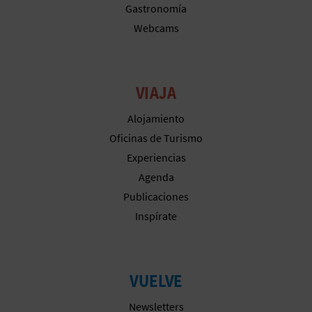
Gastronomía
A
Webcams
R
E
VIAJA
G
Alojamiento
Oficinas de Turismo
I
Experiencias
S
Agenda
Publicaciones
T
Inspírate
R
O
VUELVE
E
Newsletters