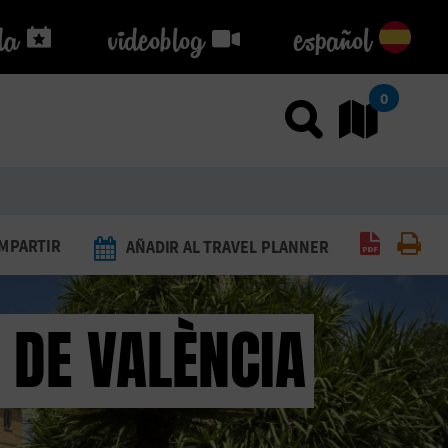
da
da
videoblog
videoblog
español
0
Usar el
Ir
Generar 
Imp
MPARTIR
AÑADIR AL TRAVEL PLANNER
 DE VALÈNCIA