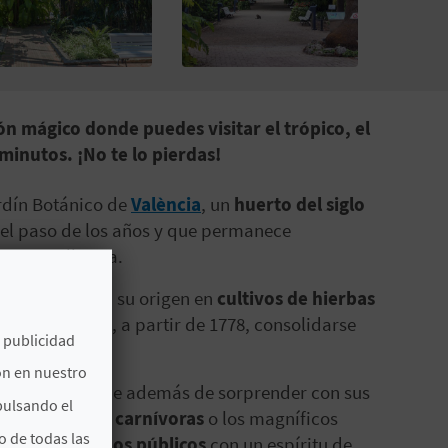
ón mágico donde puedes visitar el trópico, el
minutos. ¡No te lo pierdas!
ardín Botánico de
València
, un
huerto del siglo
el paso de los años y que permanece
ies que alberga.
blemente tenga su origen en
cultivos de hierbas
 consiguieron, a partir de 1778, consolidarse
e publicidad
ón en nuestro
dín botánico que además de sorprender con sus
pulsando el
ión de plantas carnívoras
o los magníficos
o de todas las
s para todos los públicos
con un espíritu de