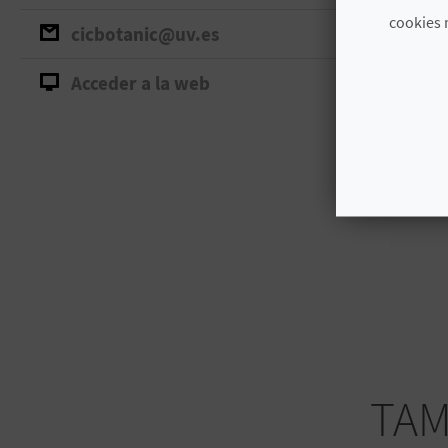
cookies 
cicbotanic@uv.es
Acceder a la web
TAM