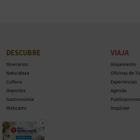
DESCUBRE
VIAJA
Itinerarios
Alojamiento
Naturaleza
Oficinas de T
Cultura
Experiencias
Deportes
Agenda
Gastronomía
Publicaciones
Webcams
Inspírate
Cerrar
Descarga la app