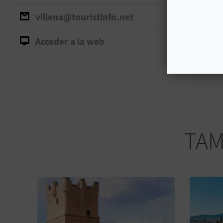
villena@touristinfo.net
Acceder a la web
TAM