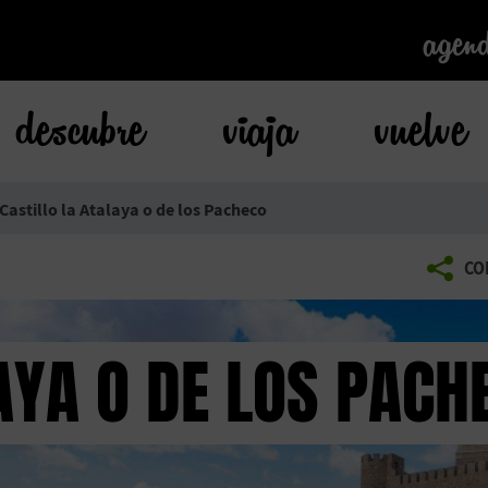
agen
agen
descubre
viaja
vuelve
Castillo la Atalaya o de los Pacheco
CO
AYA O DE LOS PACH