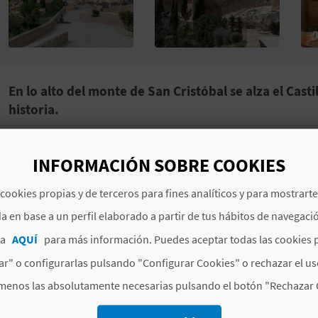
En lo alto del monte de San Cristóbal se alza el Casti
historia.
El Castillo de la Atalaya es una espectacular
fortaleza
INFORMACIÓN SOBRE COOKIES
sobre Villena para ofrecernos unas vistas increíbles de 
construcción se levantó a finales del siglo XII como r
cookies propias y de terceros para fines analíticos y para mostrart
y ha sobrevivido en buen estado hasta nuestros días. 
a en base a un perfil elaborado a partir de tus hábitos de navegaci
una gran parte del edificio, en la que destacan unas
im
España, así como una muralla interior y los dos primer
ca
AQUÍ
para más información. Puedes aceptar todas las cookies 
r" o configurarlas pulsando "Configurar Cookies" o rechazar el us
Esta construcción ha sido protagonista de varias guerr
la Independencia, y en sus paredes hay huellas de ello.
menos las absolutamente necesarias pulsando el botón "Rechazar 
realizaron los presos, y también encontrarás impactos de