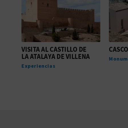
CASCO ANTIGUO
TOURI
A
DE VI
Monumentos
Oficin