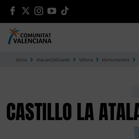
seguir en facebook
seguir en twitter
seguir en instagram
seguir en youtube
seguir en tiktok
Ir a Comunitat Valenciana
Inicio
Alacant/Alicante
Villena
Monumentos
CASTILLO LA ATAL