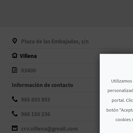
Plaza de las Embajadas, s/n
Villena
03400
Utilizamos 
Información de contacto
personalizad
965 803 893
portal. Cli
botón "Acepta
966 150 236
cookies 
crv.villena@gmail.com