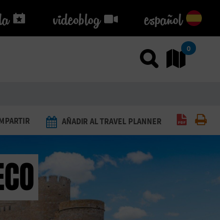
da
da
videoblog
videoblog
español
0
Usar el
Ir
Generar 
Imp
MPARTIR
AÑADIR AL TRAVEL PLANNER
ECO