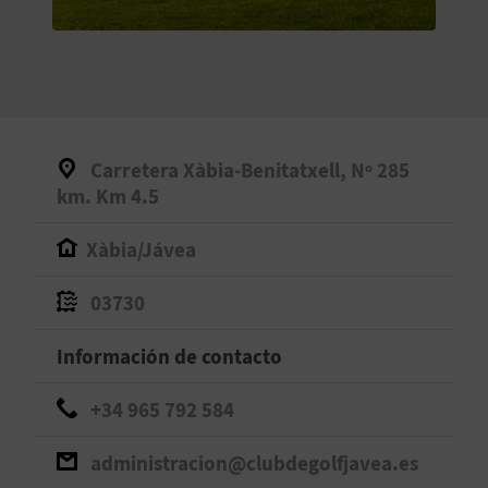
V
E
A
Carretera Xàbia-Benitatxell, Nº 285
G
km. Km 4.5
E
Xàbia/Jávea
N
03730
D
Información de contacto
A
+34 965 792 584
V
administracion@clubdegolfjavea.es
I