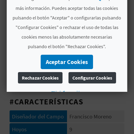
Restaurante
A
los casos aproximarse al mismo. Si se entra, con
más información. Puedes aceptar todas las cookies
dos putt el objetivo está logrado.
Bar- Café
pulsando el botón "Aceptar" o configurarlas pulsando
R
Vestuarios
"Configurar Cookies" o rechazar el uso de todas las
cookies menos las absolutamente necesarias
E
Tienda de Golf
pulsando el botón "Rechazar Cookies".
G
Tenis
Aceptar Cookies
I
Piscina
S
Rechazar Cookies
Configurar Cookies
Aparcamiento
T
Más información
R
#CARACTERÍSTICAS
O
Diseñador del Campo
Francisco Moreno
E
Hoyos
9