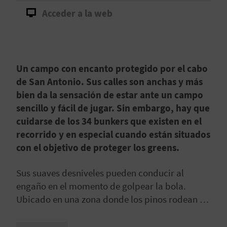
Acceder a la web
D
E
O
Un campo con encanto protegido por el cabo
B
de San Antonio. Sus calles son anchas y más
bien da la sensación de estar ante un campo
L
sencillo y fácil de jugar. Sin embargo, hay que
O
cuidarse de los 34 bunkers que existen en el
recorrido y en especial cuando están situados
G
con el objetivo de proteger los greens.
Sus suaves desniveles pueden conducir al
C
engaño en el momento de golpear la bola.
A
Ubicado en una zona donde los pinos rodean y
resaltan todo su entorno, se ha hecho un buen
L
uso de la vegetación mediterránea que