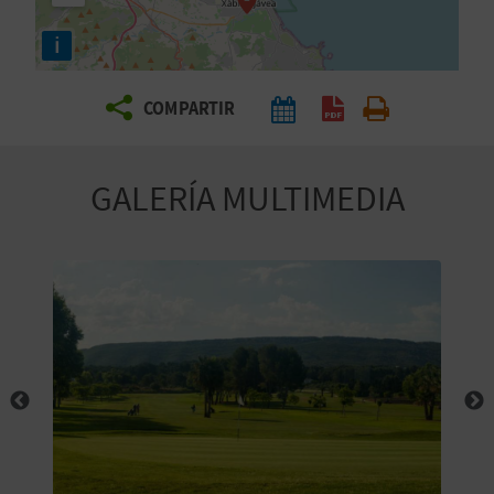
E
i
V
COMPARTIR
I
A
GALERÍA MULTIMEDIA
J
A
V
U
E
L