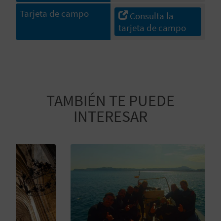
M
Tarjeta de campo
Consulta la
P
tarjeta de campo
R
E
S
TAMBIÉN TE PUEDE
A
INTERESAR
R
I
A
L