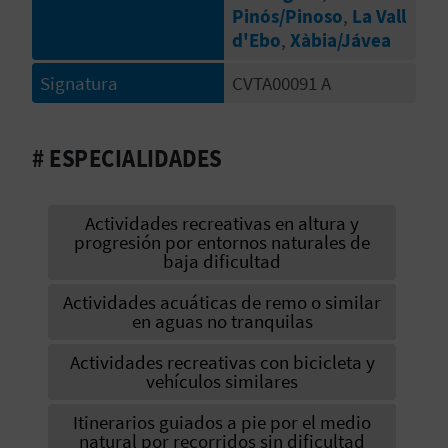
Pinós/Pinoso
,
La Vall
C
d'Ebo
,
Xàbia/Jávea
U
Signatura
CVTA00091 A
L
A
# ESPECIALIDADES
T
U
Actividades recreativas en altura y
progresión por entornos naturales de
baja dificultad
H
Actividades acuáticas de remo o similar
U
en aguas no tranquilas
E
Actividades recreativas con bicicleta y
vehículos similares
L
Itinerarios guiados a pie por el medio
L
natural por recorridos sin dificultad