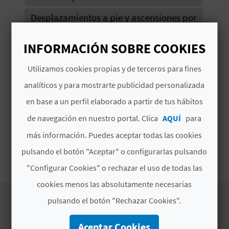
A
Desplazamientos a pie y ascensiones por
recorridos con dificultades técnicas
R
INFORMACIÓN SOBRE COOKIES
Actividades recreativas en terrenos
nevados sin dificultad
E
Utilizamos cookies propias y de terceros para fines
Actividades acuáticas de remo o similar
G
analíticos y para mostrarte publicidad personalizada
en aguas tranquilas
en base a un perfil elaborado a partir de tus hábitos
I
Espeleología
de navegación en nuestro portal. Clica
AQUÍ
para
S
Ciclo turismo y Btt
más información. Puedes aceptar todas las cookies
T
Escalada y ascensiones verticales
pulsando el botón "Aceptar" o configurarlas pulsando
R
"Configurar Cookies" o rechazar el uso de todas las
cookies menos las absolutamente necesarias
O
pulsando el botón "Rechazar Cookies".
E
Aceptar Cookies