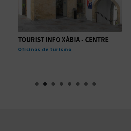
TOURIST INFO XÀBIA - CENTRE
I
B
Oficinas de turismo
M