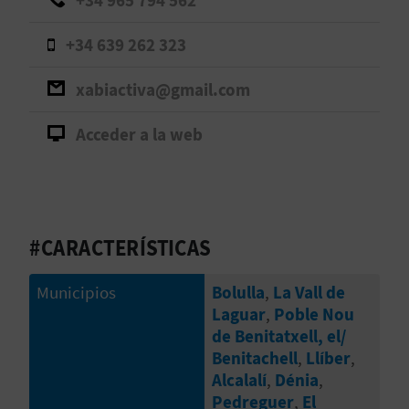
+34 965 794 562
D
+34 639 262 323
E
xabiactiva@gmail.com
O
Acceder a la web
B
L
O
#CARACTERÍSTICAS
G
Municipios
Bolulla
,
La Vall de
Laguar
,
Poble Nou
C
de Benitatxell, el/
A
Benitachell
,
Llíber
,
Alcalalí
,
Dénia
,
L
Pedreguer
,
El