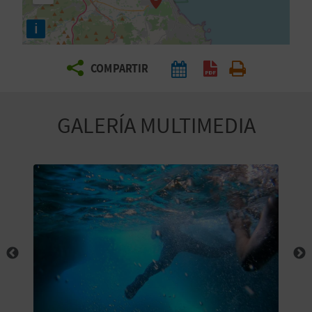
E
i
V
COMPARTIR
I
A
GALERÍA MULTIMEDIA
J
A
V
U
E
L