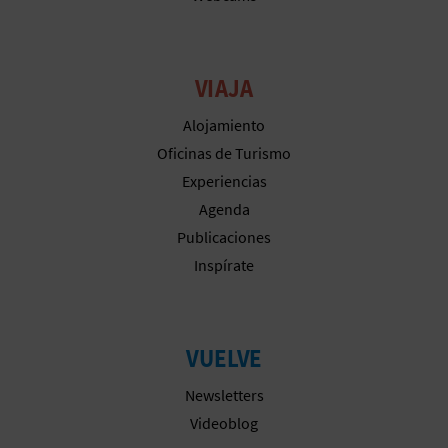
M
P
R
VIAJA
E
Alojamiento
Oficinas de Turismo
S
Experiencias
A
Agenda
Publicaciones
R
Inspírate
I
A
VUELVE
L
Newsletters
Videoblog