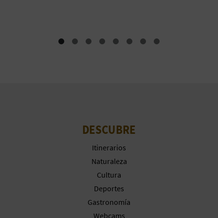
A
R
E
G
I
S
DESCUBRE
T
Itinerarios
R
Naturaleza
Cultura
O
Deportes
E
Gastronomía
Webcams