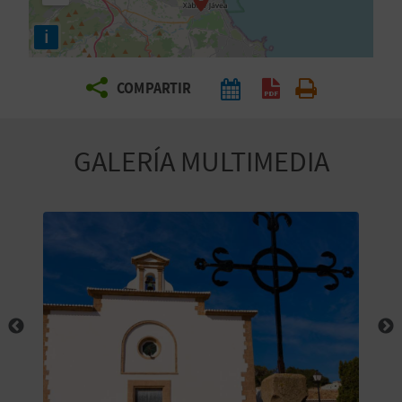
E
i
V
COMPARTIR
I
A
GALERÍA MULTIMEDIA
J
A
V
U
E
L