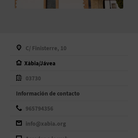
V
E
A
C/ Finisterre, 10
G
Xàbia/Jávea
E
N
03730
D
Información de contacto
A
965794356
info@xabia.org
V
I