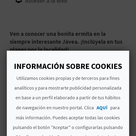
Acceder a la web
D
E
Ven a conocer una bonita ermita en la
O
siempre interesante Jávea. ¡Inclúyela en tus
B
planes por la localidad!
L
La Ermita de Jesús Nazareno o Ermita del
INFORMACIÓN SOBRE COOKIES
O
Calvario en
Jávea
,
Alicante
, destaca por su
Utilizamos cookies propias y de terceros para fines
singular arquitectura y valor histórico.
G
Construida originalmente en 1770 y reformada
analíticos y para mostrarte publicidad personalizada
entre 1849 y 1857, presenta una fachada de gran
en base a un perfil elaborado a partir de tus hábitos
Leer más
tamaño donde
se combinan y superponen
C
de navegación en nuestro portal. Clica
AQUÍ
para
figuras geométricas
.
más información. Puedes aceptar todas las cookies
A
pulsando el botón "Aceptar" o configurarlas pulsando
L