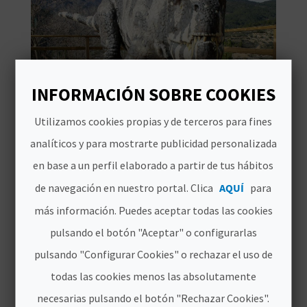
D
E
O
+INFO CAMINS DE
INFORMACIÓN SOBRE COOKIES
B
DINOSAURES
Utilizamos cookies propias y de terceros para fines
L
analíticos y para mostrarte publicidad personalizada
O
en base a un perfil elaborado a partir de tus hábitos
de navegación en nuestro portal. Clica
AQUÍ
para
G
más información. Puedes aceptar todas las cookies
pulsando el botón "Aceptar" o configurarlas
C
CAMINS DE DINOSAURES
pulsando "Configurar Cookies" o rechazar el uso de
A
todas las cookies menos las absolutamente
L
necesarias pulsando el botón "Rechazar Cookies".