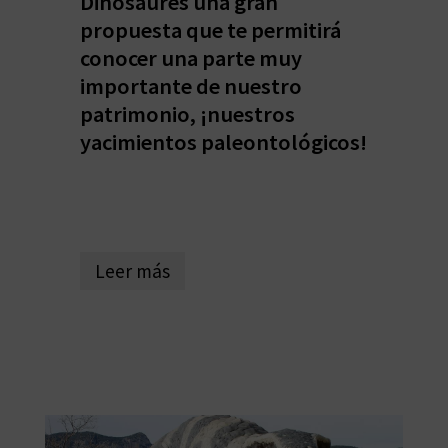
Dinosaures una gran
V
propuesta que te permitirá
conocer una parte muy
E
importante de nuestro
patrimonio, ¡nuestros
A
yacimientos paleontológicos!
G
E
N
Leer más
D
A
V
I