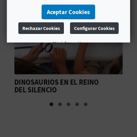
C
Aceptar Cookies
U
Rechazar Cookies
Configurar Cookies
L
A
Más información
T
U
H
EINO
RUTA DE LA TAIFA DE
ALPUENTE
U
E
L
L