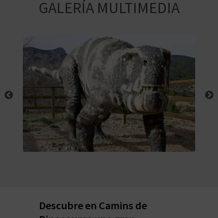
E
GALERÍA MULTIMEDIA
V
I
A
J
A
V
U
E
Descubre en Camins de
L