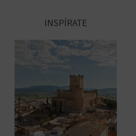
A
INSPÍRATE
R
E
G
I
S
T
R
O
E