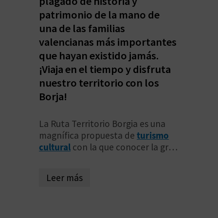
plagado de historia y
V
patrimonio de la mano de
una de las familias
E
valencianas más importantes
que hayan existido jamás.
A
¡Viaja en el tiempo y disfruta
nuestro territorio con los
G
Borja!
E
N
La Ruta Territorio Borgia es una
magnífica propuesta de
turismo
D
cultural
con la que conocer la gran
influencia que la familia Borja tuvo
A
en Europa
durante los siglos XV y
Leer más
XVI
. El apellido Borgia es una
italianización de Borja, pero
V
debido a que dos de sus miembros
I
llegaron a ser pontífices de la