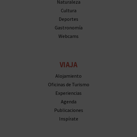
M
Naturaleza
Cultura
P
Deportes
R
Gastronomía
Webcams
E
S
A
VIAJA
R
Alojamiento
Oficinas de Turismo
I
Experiencias
A
Agenda
L
Publicaciones
Inspírate