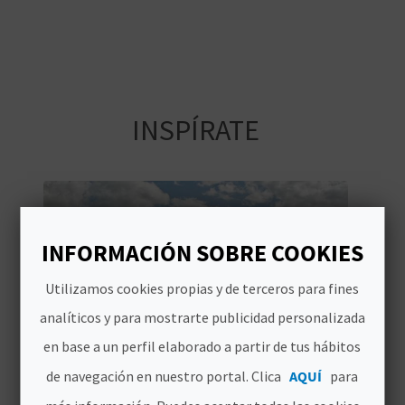
Iglesia Católica,
D
internacionalmente se les ha
conocido como Borgia.
E
O
INSPÍRATE
B
L
O
INFORMACIÓN SOBRE COOKIES
G
Utilizamos cookies propias y de terceros para fines
C
analíticos y para mostrarte publicidad personalizada
en base a un perfil elaborado a partir de tus hábitos
A
de navegación en nuestro portal. Clica
AQUÍ
para
L