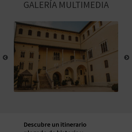
E
GALERÍA MULTIMEDIA
V
I
A
J
A
V
U
E
Descubre un itinerario
L