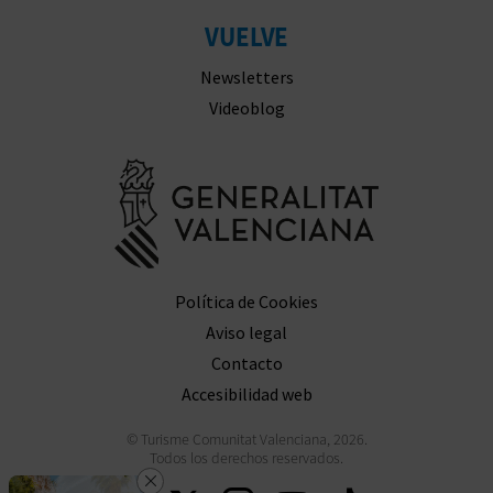
VUELVE
Newsletters
Videoblog
Ir a la web 
Política de Cookies
Aviso legal
Contacto
Accesibilidad web
© Turisme Comunitat Valenciana, 2026.
Todos los derechos reservados.
Cerrar
Descarga la app