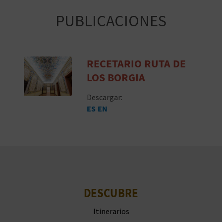
A
PUBLICACIONES
R
RECETARIO RUTA DE
E
LOS BORGIA
G
Descargar:
I
ES
EN
S
T
R
O
DESCUBRE
E
Itinerarios