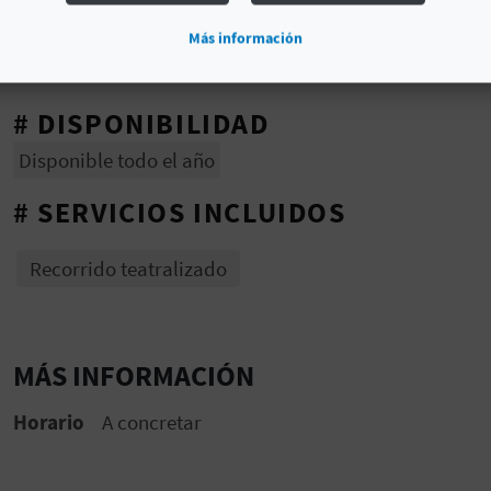
Más información
# DISPONIBILIDAD
Disponible todo el año
# SERVICIOS INCLUIDOS
Recorrido teatralizado
MÁS INFORMACIÓN
Horario
A concretar