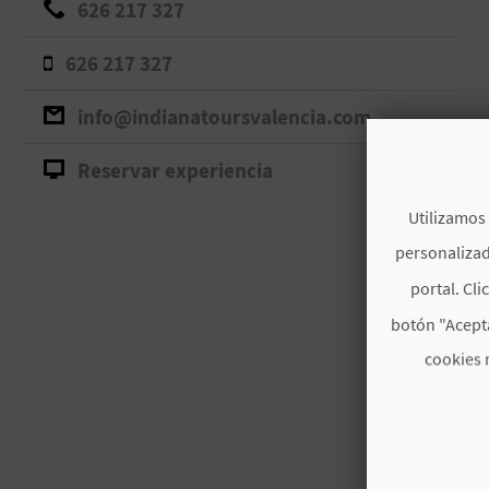
626 217 327
626 217 327
info@indianatoursvalencia.com
Reservar experiencia
Utilizamos 
personalizad
portal. Cli
botón "Acepta
cookies 