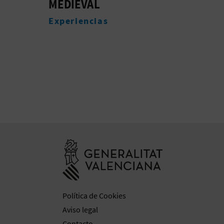
MEDIEVAL
Aloj
Experiencias
Ir a la web de 
Política de Cookies
Aviso legal
Contacto