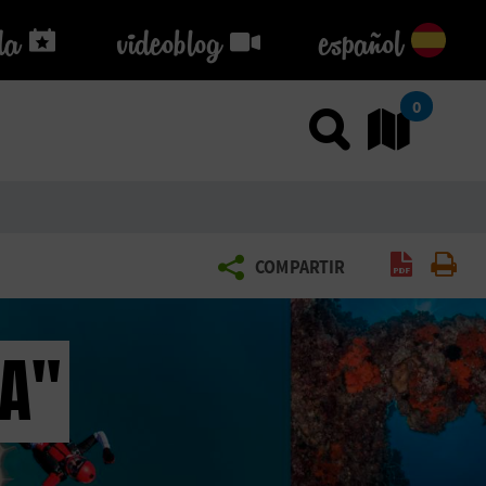
da
da
videoblog
videoblog
español
0
Usar el
Ir
Generar 
Imp
COMPARTIR
DA"