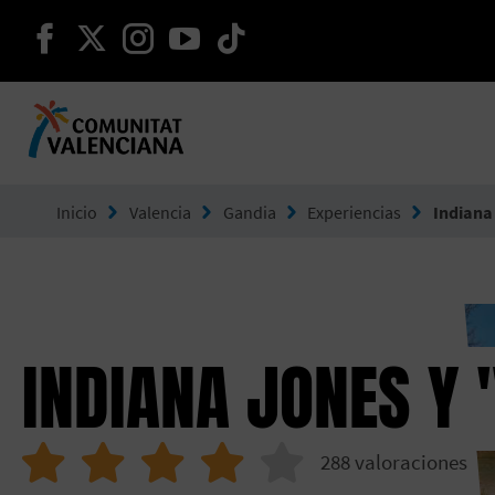
seguir en facebook
seguir en twitter
seguir en instagram
seguir en youtube
seguir en tiktok
Ir a Comunitat Valenciana
Inicio
Valencia
Gandia
Experiencias
Indiana
INDIANA JONES Y 
288
valoraciones