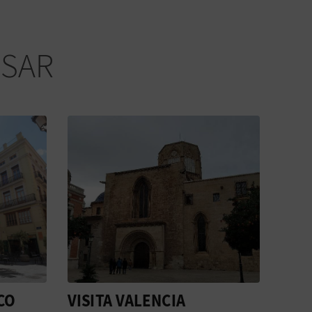
ESAR
CO
VISITA VALENCIA
L'E