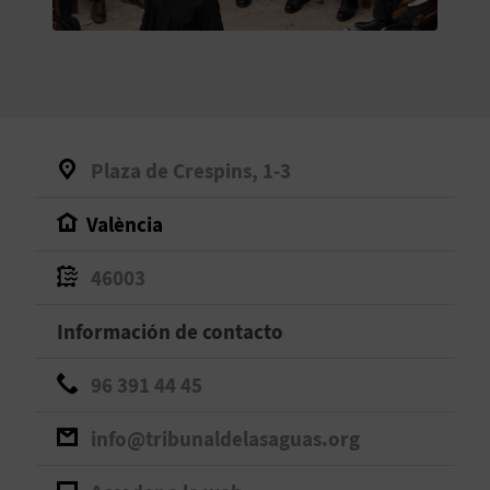
V
E
A
Plaza de Crespins, 1-3
G
València
E
N
46003
D
Información de contacto
A
96 391 44 45
info@tribunaldelasaguas.org
V
I