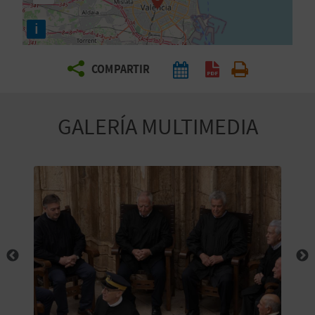
E
i
V
COMPARTIR
I
A
GALERÍA MULTIMEDIA
J
A
V
U
E
L