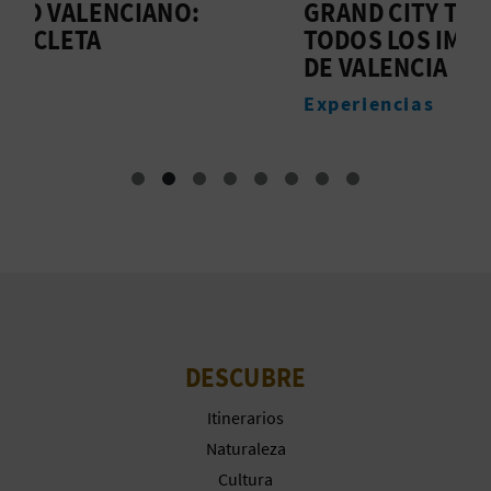
GRAND CITY TOUR EN BICI –
I
A
TODOS LOS IMPRESCINDIBLES
C
DE VALENCIA
E
R
Experiencias
E
G
I
S
T
R
DESCUBRE
O
Itinerarios
E
Naturaleza
Cultura