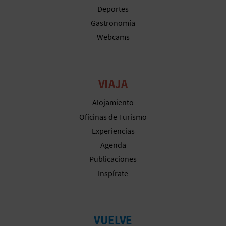
M
Deportes
P
Gastronomía
Webcams
R
E
S
VIAJA
A
Alojamiento
Oficinas de Turismo
R
Experiencias
I
Agenda
Publicaciones
A
Inspírate
L
VUELVE