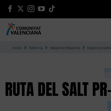
seguir en facebook
seguir en twitter
seguir en instagram
seguir en youtube
seguir en tiktok
Ir a Comunitat Valenciana
Inicio
Valencia
Nàquera/Náquera
Espacios natu
RUTA DEL SALT PR