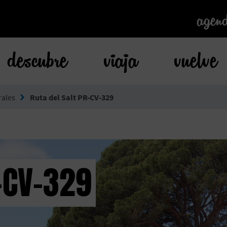
agen
agen
descubre
viaja
vuelve
rales
Ruta del Salt PR-CV-329
-CV-329