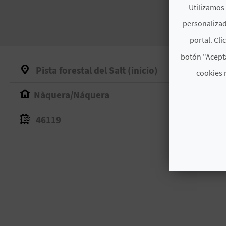
Utilizamos 
personalizad
portal. Cli
botón "Acepta
Pista forestal del Salt (inicio)
cookies 
Nàquera/Náquera
46119