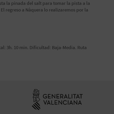
a la pinada del salt para tomar la pista a la
a. El regreso a Nàquera lo realizaremos por la
al: 3h. 10 min. Dificultad: Baja-Media. Ruta
Ir a la web de 