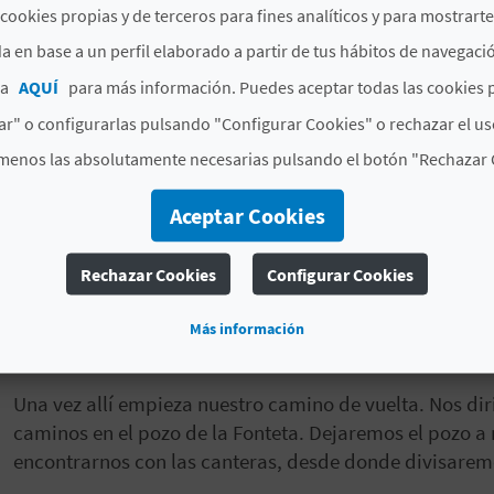
cookies propias y de terceros para fines analíticos y para mostrart
a en base a un perfil elaborado a partir de tus hábitos de navegaci
ca
AQUÍ
para más información. Puedes aceptar todas las cookies 
r" o configurarlas pulsando "Configurar Cookies" o rechazar el us
Ruta del Salt PR-CV-329
menos las absolutamente necesarias pulsando el botón "Rechazar 
Nos adentramos en la pista forestal del Salt. Seguirem
Aceptar Cookies
cogeremos el de la izquierda (Camí fondo). Llegaremos
cortafuegos. Visitaremos el mirador y Parador de Fena
Rechazar Cookies
Configurar Cookies
Pasaremos junto al Montcudio y seguiremos hasta el cr
el camino central dejando a nuestra izquierda el depós
Más información
nos dirigiremos en dirección fuente del Oro.
Una vez allí empieza nuestro camino de vuelta. Nos dir
caminos en el pozo de la Fonteta. Dejaremos el pozo a
encontrarnos con las canteras, desde donde divisaremos