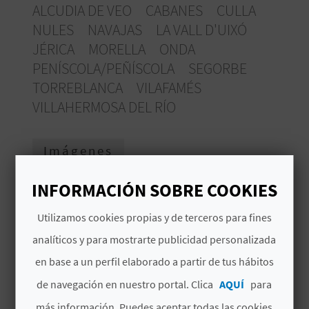
ALCUDIA DE VEO
CABANES
CULLA
V
NULES
NAVAJAS
LA VALL D'UIXÓ
E
JÉRICA
MORELLA
ONDA
PENÍSCOLA/PEÑÍSCOLA
SEGORBE
TORREBLANCA
VILAFAMÉS
A
VILLAHERMOSA DEL RÍO
G
E
Imágenes
N
INFORMACIÓN SOBRE COOKIES
D
Utilizamos cookies propias y de terceros para fines
A
analíticos y para mostrarte publicidad personalizada
en base a un perfil elaborado a partir de tus hábitos
V
de navegación en nuestro portal. Clica
AQUÍ
para
I
más información. Puedes aceptar todas las cookies