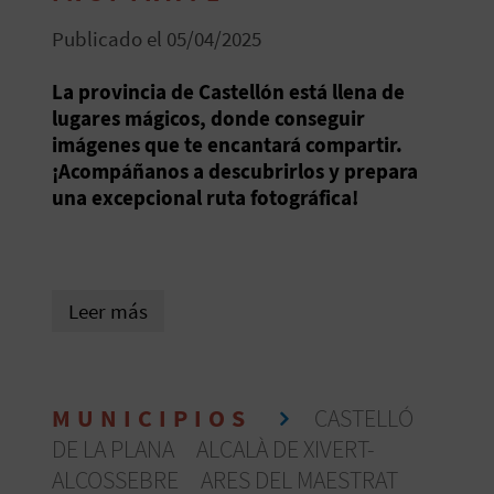
E
Publicado el 05/04/2025
V
La provincia de Castellón está llena de
lugares mágicos, donde conseguir
I
imágenes que te encantará compartir.
A
¡Acompáñanos a descubrirlos y prepara
una excepcional ruta fotográfica!
J
A
Leer más
V
U
MUNICIPIOS
CASTELLÓ
E
DE LA PLANA
ALCALÀ DE XIVERT-
L
ALCOSSEBRE
ARES DEL MAESTRAT