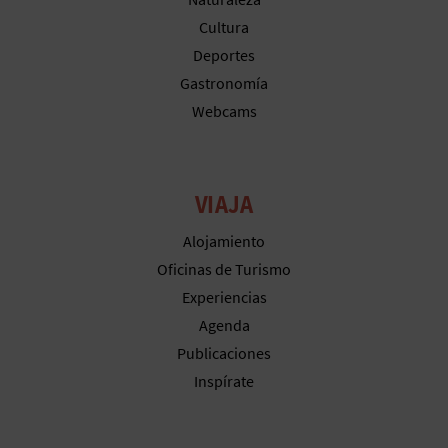
C
Cultura
Deportes
U
Gastronomía
L
Webcams
A
T
VIAJA
U
Alojamiento
H
Oficinas de Turismo
Experiencias
U
Agenda
E
Publicaciones
Inspírate
L
L