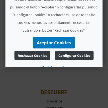
pulsando el botón "Aceptar" o configurarlas pulsando
D
"Configurar Cookies" o rechazar el uso de todas las
E
cookies menos las absolutamente necesarias
O
pulsando el botón "Rechazar Cookies".
B
Aceptar Cookies
L
Rechazar Cookies
Configurar Cookies
O
G
Más información
C
DESCUBRE
A
Itinerarios
L
Naturaleza