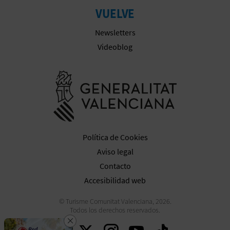
A
VUELVE
Newsletters
R
Videoblog
E
Ir a la web 
G
I
S
Política de Cookies
T
Aviso legal
Contacto
R
Accesibilidad web
O
© Turisme Comunitat Valenciana, 2026.
E
Todos los derechos reservados.
Cerrar
Descarga la app