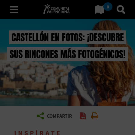
0
Ir a Comunitat Valenciana
Ir al
español
CASTELLÓN EN FOTOS: ¡DESCUBRE
SUS RINCONES MÁS FOTOGÉNICOS!
D
E
S
C
U
B
COMPARTIR
Generar PDF
Imprimir
R
INSPÍRATE