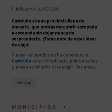
E
Publicado el 21/08/2025
V
Castellón es una provincia llena de
encanto, que podrás descubrir escapada
I
a escapada sin dejar nunca de
A
sorprenderte. ¡Toma nota de estas ideas
de viaje!
J
Planear escapadas de fin de semana a
A
Castellón
no es complicado, ¡tiene muchos
planes y escenarios para elegir! Te damos
algunas ideas
para que prepares un par de
V
días inolvidables
. Asómbrate con toda la
Leer más
belleza de
nuestros espacios naturales
, el
U
romanticismo de
nuestros pueblos de
interior
y la historia de
nuestros
E
monumentos
. ¡Aquí tienes información muy
MUNICIPIOS
L
útil!