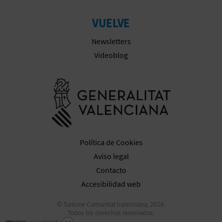
A
VUELVE
Newsletters
R
Videoblog
E
G
Ir a la web 
I
S
T
Política de Cookies
Aviso legal
R
Contacto
O
Accesibilidad web
E
© Turisme Comunitat Valenciana, 2026.
Todos los derechos reservados.