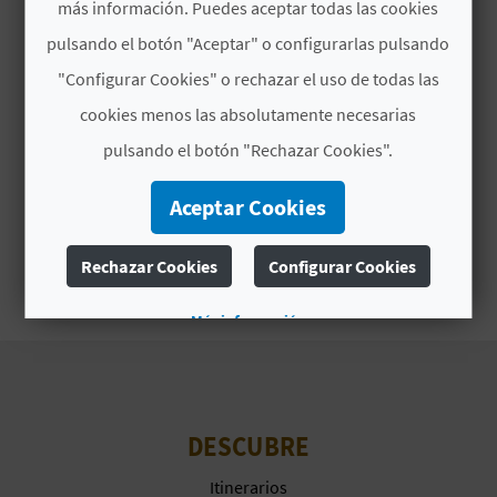
más información. Puedes aceptar todas las cookies
D
pulsando el botón "Aceptar" o configurarlas pulsando
"Configurar Cookies" o rechazar el uso de todas las
E
cookies menos las absolutamente necesarias
O
pulsando el botón "Rechazar Cookies".
B
Aceptar Cookies
L
O
Rechazar Cookies
Configurar Cookies
G
Más información
C
A
DESCUBRE
L
Itinerarios