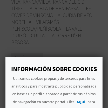
VILAFRANCA/VILLAFRANCA DEL CID
V
TÍRIG
LA POBLA DE BENIFASSÀ
LES
E
COVES DE VINROMÀ
ALCUDIA DE VEO
MORELLA
VILAFAMÉS
PENÍSCOLA/PEÑÍSCOLA
LA VALL
A
D'UIXÓ
CULLA
LA TORRE D'EN
G
BESORA
E
Imágenes
N
INFORMACIÓN SOBRE COOKIES
D
Utilizamos cookies propias y de terceros para fines
A
analíticos y para mostrarte publicidad personalizada
en base a un perfil elaborado a partir de tus hábitos
V
de navegación en nuestro portal. Clica
AQUÍ
para
I