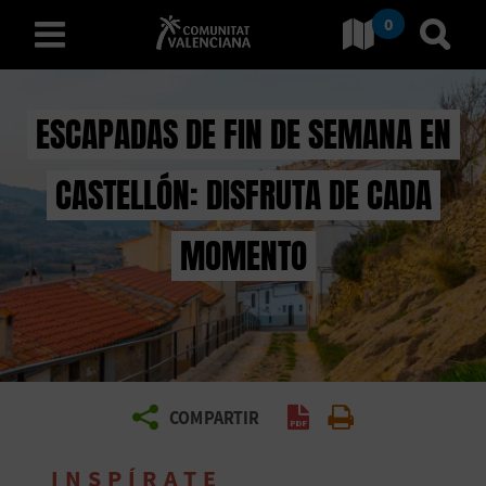
0
Ir a Comunitat Valenciana
Ir al
español
ESCAPADAS DE FIN DE SEMANA EN
CASTELLÓN: DISFRUTA DE CADA
D
E
MOMENTO
S
C
U
B
COMPARTIR
Generar PDF
Imprimir
R
INSPÍRATE