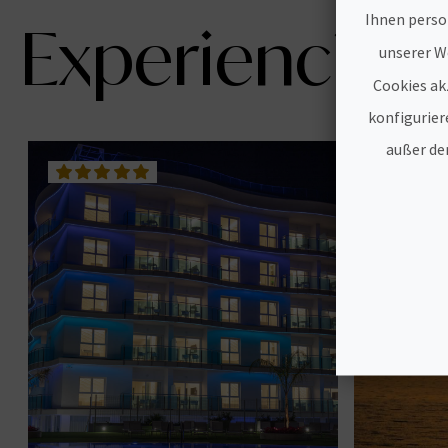
Ihnen perso
Experiencias
unserer We
Cookies ak
konfigurier
außer den