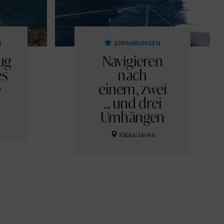
N
ERFAHRUNGEN
ug
Navigieren
es
nach
e
einem, zwei
... und drei
Umhängen
Xàbia/Jávea