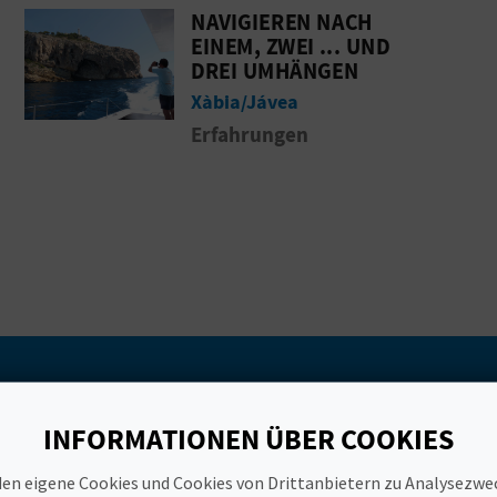
NAVIGIEREN NACH
lug entlang des Peñón de Ifach
Gehen Sie auf die Seite vonNavigieren
EINEM, ZWEI ... UND
DREI UMHÄNGEN
Xàbia/Jávea
Erfahrungen
bnis und Unterkunft in Alcossebre
INFORMATIONEN ÜBER COOKIES
en eigene Cookies und Cookies von Drittanbietern zu Analysezw