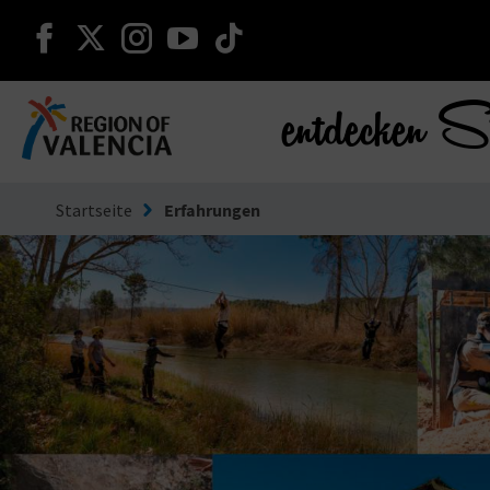
weiter auf facebook
weiter auf twitter
weiter auf instagram
weiter auf youtube
weiter auf tiktok
entdecken S
Gehe zu Comunitat Valenciana
Startseite
Erfahrungen