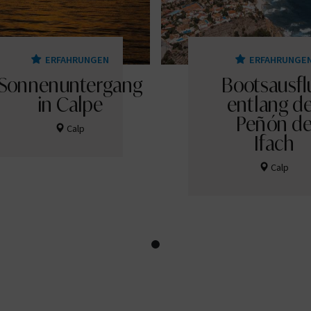
ERFAHRUNGEN
ERFAHRUNGE
Sonnenuntergang
Bootsausfl
in Calpe
entlang d
Peñón d
Calp
Ifach
Calp