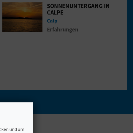
SONNENUNTERGANG IN
 nach einem, zwei ... und drei Umhängen
Gehen Sie auf die Seite vonSonnenunter
CALPE
Calp
Erfahrungen
ecken und um