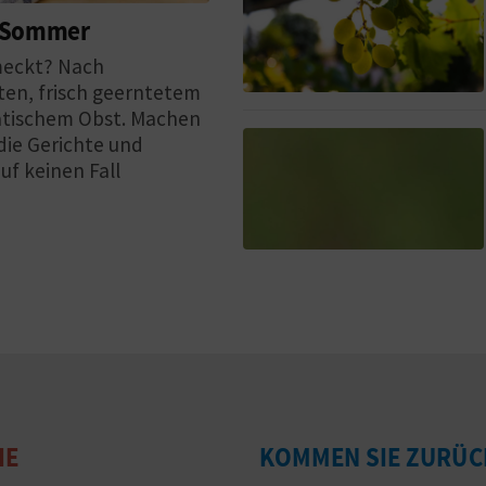
m Sommer
meckt? Nach
hten, frisch geerntetem
atischem Obst. Machen
 die Gerichte und
uf keinen Fall
IE
KOMMEN SIE ZURÜC