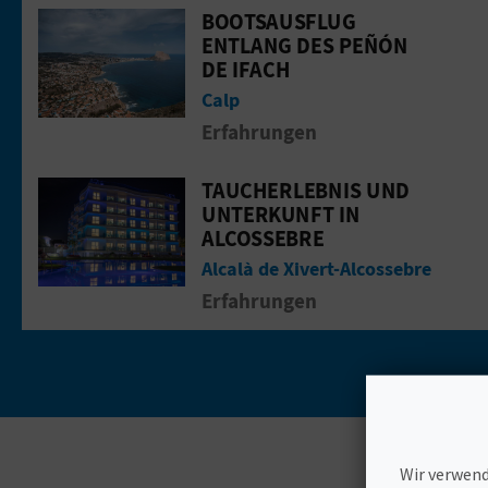
BOOTSAUSFLUG
Gehen Sie auf die Seite vonBootsausf
ENTLANG DES PEÑÓN
DE IFACH
Calp
Erfahrungen
TAUCHERLEBNIS UND
Gehen Sie auf die Seite vonTaucherle
UNTERKUNFT IN
ALCOSSEBRE
Alcalà de Xivert-Alcossebre
Erfahrungen
Wir verwend