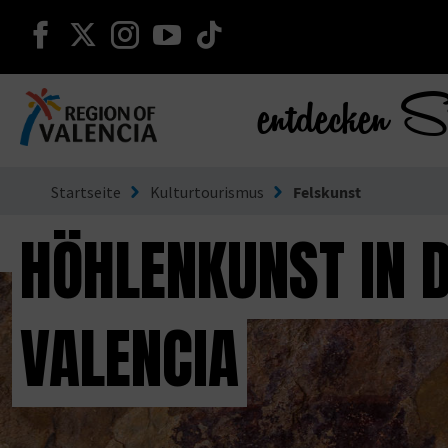
weiter auf facebook
weiter auf twitter
weiter auf instagram
weiter auf youtube
weiter auf tiktok
entdecken S
Gehe zu Comunitat Valenciana
Startseite
Kulturtourismus
Felskunst
HÖHLENKUNST IN D
VALENCIA