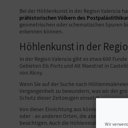
Bei der Höhlenkunst in der Region Valencia ha
prähistorischen Völkern des Postpaläolithik
geometrischen oder schematischen Spuren bis 
erkennen können.
Höhlenkunst in der Regio
In der Region Valencia gibt es etwa 600 Fun
Gebieten Els Ports und Alt Maestrat in Castelló
von Alcoy.
Wenn Sie auf der Suche nach Höhlenmalereien 
Vergangenheit zu bewundern, was wir der gro
Schutz dieser Zeitzeugen einsetzt.
Von dieser Einrichtung aus können Sie auf Ro
oder - an anderen Orten, die aber vom selben
besichtigen. Auch die Höhlenmalereien von More
Wir verwend