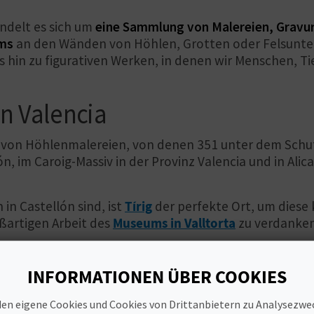
ndelt es sich um
eine Sammlung von Malereien, Gravu
ums
an den Wänden von Höhlen, Grotten oder Felsunter
hin zu figurativen Werken, in denen wir Menschen, Tie
n Valencia
de von Höhlenmalereien, von denen 351 unter dem Schu
n, im Caroig-Massiv in der Provinz Valencia und in Alic
in Castellón sind, ist
Tírig
der perfekte Ort, um diese 
ßartigen Arbeit des
Museums in Valltorta
zu verdanken
uten mit unterschiedlichem Schwierigkeitsgrad die Fun
INFORMATIONEN ÜBER COOKIES
 Museum verwaltet werden - die von Coves de Vinromà,
lla la Vella sollten Sie in Ihre Route einbeziehen!
en eigene Cookies und Cookies von Drittanbietern zu Analysezw