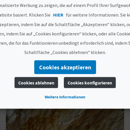
nalisierte Werbung zu zeigen, die auf einem Profil Ihrer Surfgewo
nte Beispiele für Höhlenkunst im
Ökomuseum von Bico
nzung zu einer Wanderung durch die traumhafte natürl
bsite basiert. Klicken Sie
HIER
für weitere Informationen. Sie k
zeptieren, indem Sie auf die Schaltfläche „Akzeptieren“ klicken, o
dmen, besuchen wir
Alcoy
, wo wir eine Route entlang d
en, indem Sie auf „Cookies konfigurieren“ klicken, oder alle Cooki
a
, in einer geologisch sehr interessanten Landschaft
en, die für das Funktionieren unbedingt erforderlich sind, indem S
gion Valencia führt uns schließlich zum
Pla de Petracos
Schaltfläche „Cookies ablehnen“ klicken.
r Sie zurück in die Vergangenheit versetzen wird!
sche und kulturelle Erbe erfahren möchten, können Si
Cookies akzeptieren
lencia oder das MARQ in Alicante besuchen. Machen Sie 
Cookies ablehnen
Cookies konfigurieren
Weitere Informationen