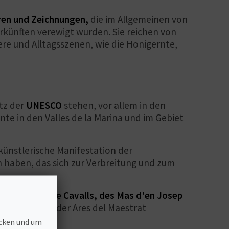
ren und Zeichnungen,
die im Allgemeinen von
künften verewigt wurden. Sie reichen von
re und Alltagsszenen, wie die Honigernte,
tz der
UNESCO
stehen, vor allem in den
ante in den Valles de la Marina und im Gebiet
künstlerische Manifestation der
 haben, das sich zur Verbreitung und zum
de de
r Cova de Cavalls, des Mas d'en Josep
 Albocàsser oder Ares del Maestrat
ecken und um