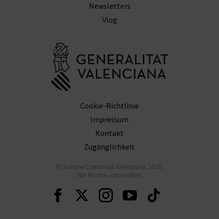
N
Newsletters
Vlog
F
U
Besuchen Sie
SS
A
B
Cookie-Richtlinie
Impressum
D
Kontakt
R
Zugänglichkeit
U
© Turisme Comunitat Valenciana, 2026.
Alle Rechte vorbehalten.
C
Weiter auf Facebook
Weiter auf Twitter
Weiter auf Ins
Weiter auf 
Weiter 
K