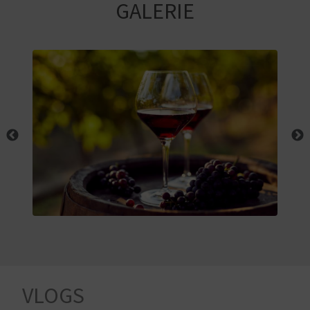
E
GALERIE
N
S
I
E
R
E
I
S
E
VLOGS
N