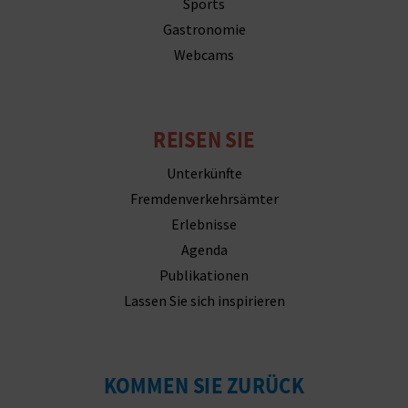
Sports
R
Gastronomie
E
Webcams
C
H
REISEN SIE
N
Unterkünfte
E
Fremdenverkehrsämter
Erlebnisse
D
Agenda
E
Publikationen
Lassen Sie sich inspirieren
I
N
E
KOMMEN SIE ZURÜCK