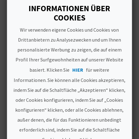
I
Reisen Sie durch unser
INFORMATIONEN ÜBER
Territorium auf der Suche
E
COOKIES
nach den besten Produkten
Z
Wir verwenden eigene Cookies und Cookies von
mit geschützter
Drittanbietern zu Analysezwecken und um Ihnen
U
Ursprungsbezeichnung und
geschützten geografischen
personalisierte Werbung zu zeigen, die auf einem
R
Angaben. Freuen Sie sich
Profil Ihrer Surfgewohnheiten auf unserer Website
Ü
darauf, Produkte von
basiert. Klicken Sie
HIER
für weitere
unvergleichlicher Qualität
C
Informationen. Sie können alle Cookies akzeptieren,
und Geschmack zu entdecken
indem Sie auf die Schaltfläche „Akzeptieren“ klicken,
K
und bereiten Sie Ihre
oder Cookies konfigurieren, indem Sie auf „Cookies
Entdeckungstour ganz im
konfigurieren“ klicken, oder alle Cookies ablehnen,
Sinne der Gastronomie und
A
des Weintourismus vor!
außer denen, die für das Funktionieren unbedingt
G
erforderlich sind, indem Sie auf die Schaltfläche
Die Herkunftsbezeichnungen und
E