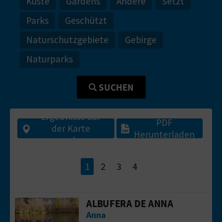
Küste
Gardens
Andere
Setzt
N
Parks
Geschützt
D
Naturschutzgebiete
Gebirge
A
Naturparks
SUCHEN
V
L
Ergebnisse auf
PDF
der Karte
O
Herunterladen
ansehen
G
1
2
3
4
B
ALBUFERA DE ANNA
Gehen Sie auf die Seite vonAlbufera d
E
Anna