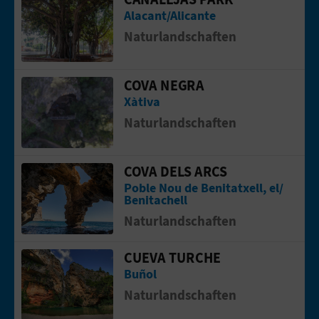
Gehen Sie auf die Seite vonCanalejas 
N
Alacant/Alicante
F
Naturlandschaften
U
COVA NEGRA
Gehen Sie auf die Seite vonCova Negr
SS
Xàtiva
A
Naturlandschaften
B
COVA DELS ARCS
Gehen Sie auf die Seite vonCova dels 
D
Poble Nou de Benitatxell, el/
Benitachell
R
Naturlandschaften
U
CUEVA TURCHE
Gehen Sie auf die Seite vonCueva Tur
C
Buñol
K
Naturlandschaften