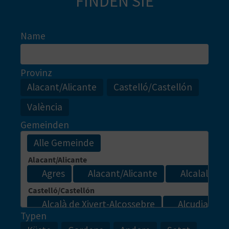
FINDEN SIE
I
E
Name
Z
U
Provinz
Alacant/Alicante
Castelló/Castellón
R
València
Ü
Gemeinden
C
K
A
G
Typen
E