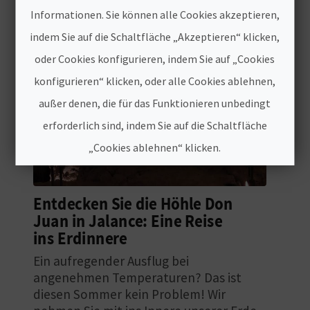
Informationen. Sie können alle Cookies akzeptieren,
E
indem Sie auf die Schaltfläche „Akzeptieren“ klicken,
A
oder Cookies konfigurieren, indem Sie auf „Cookies
N
konfigurieren“ klicken, oder alle Cookies ablehnen,
M
außer denen, die für das Funktionieren unbedingt
erforderlich sind, indem Sie auf die Schaltfläche
E
„Cookies ablehnen“ klicken.
L
D
Cookies akzeptieren
Entdecken Sie die Höhle Don
U
Juan in Jalance: Eine Reise
Cookies ablehnen
ins Erdinnere
N
Cookies konfigurieren
Ein aufregender Ausflug bei
G
angenehmen Temperaturen? Das ist
Weitere Informationen
diesen Sommer kein Problem! Wir