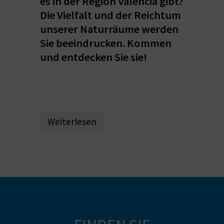
es in der Region Valencia gibt?
S
Die Vielfalt und der Reichtum
unserer Naturräume werden
I
Sie beeindrucken. Kommen
E
und entdecken Sie sie!
K
O
Weiterlesen
M
M
E
N
S