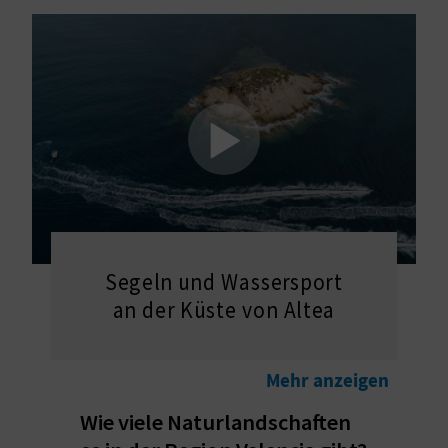
E
N
S
I
E
R
E
Segeln und Wassersport
an der Küste von Altea
I
S
Mehr anzeigen
E
Wie viele Naturlandschaften
N