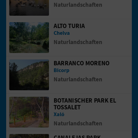
R
Naturlandschaften
E
ALTO TURIA
Gehen Sie auf die Seite vonAlto Turia
C
Chelva
H
Naturlandschaften
N
BARRANCO MORENO
Gehen Sie auf die Seite vonBarranco 
E
Bicorp
D
Naturlandschaften
E
BOTANISCHER PARK EL
Gehen Sie auf die Seite vonBotanische
I
TOSSALET
Xaló
N
Naturlandschaften
E
CANALEJAS PARK