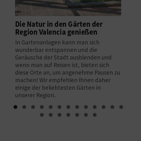
Urlaub zu Ostern: 6
Reiseziele in der Region
Valencia
Planen Sie einen Urlaub, um Ostern in
der Region Valencia zu feiern und all
unsere spektakulären Traditionen und
Feste zu erleben? Dann schlagen wir
Ihnen sechs Reiseziele vor, an denen die
Karwoche und das Osterfest auf ganz
besondere Weise gefeiert werden.