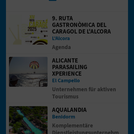
9. RUTA
Gehen Sie auf die Seite von9. Ruta Ga
G
GASTRONÒMICA DEL
CARAGOL DE L'ALCORA
E
L'Alcora
W
Agenda
E
ALICANTE
Gehen Sie auf die Seite vonALICANT
PARASAILING
R
XPERIENCE
El Campello
B
Unternehmen für aktiven
L
Tourismus
I
AQUALANDIA
Gehen Sie auf die Seite vonAQUALAND
Benidorm
C
Komplementäre
H
Dienstleistungsunternehm