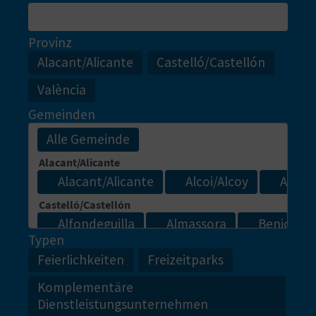
R
E
Provinz
Alacant/Alicante
Castelló/Castellón
C
València
H
Gemeinden
N
E
D
E
I
Typen
Feierlichkeiten
Freizeitparks
N
Komplementäre
E
Dienstleistungsunternehmen