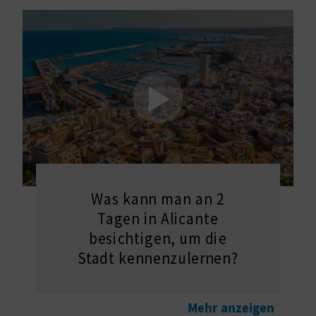
E
N
S
I
E
R
E
Was kann man an 2
Tagen in Alicante
I
besichtigen, um die
S
Stadt kennenzulernen?
E
N
Mehr anzeigen