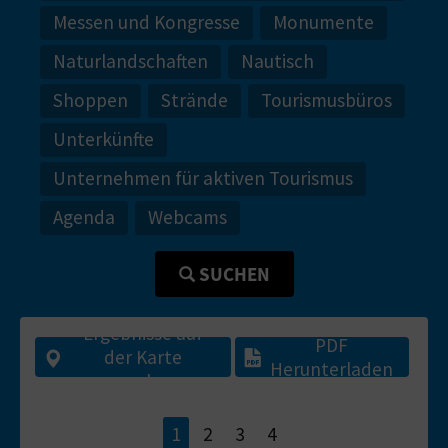
N
Messen und Kongresse
Monumente
F
Naturlandschaften
Nautisch
U
Shoppen
Strände
Tourismusbüros
SS
Unterkünfte
A
Unternehmen für aktiven Tourismus
B
Agenda
Webcams
D
SUCHEN
R
U
Ergebnisse auf
PDF
der Karte
C
Herunterladen
ansehen
K
1
2
3
4