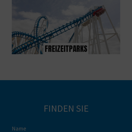
N
D
A
FREIZEITPARKS
V
L
O
G
FINDEN SIE
B
E
Name