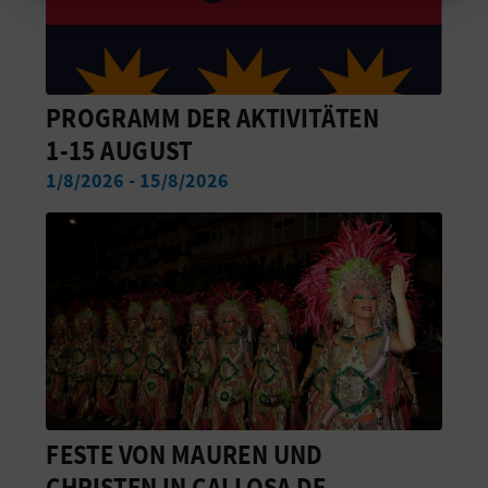
Cookies akzeptieren
Cookies ablehnen
PROGRAMM DER AKTIVITÄTEN
Cookies konfigurieren
1-15 AUGUST
1/8/2026 - 15/8/2026
Weitere Informationen
FESTE VON MAUREN UND
CHRISTEN IN CALLOSA DE