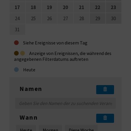
17
18
19
20
21
22
23
S
24
25
26
27
28
29
30
I
31
E
•
Siehe Ereignisse von diesem Tag
K
•
•
Anzeige von Ereignissen, die während des
angegebenen Filterdatums auftreten
O
•
Heute
M
M
Namen
E
N
Wann
S
Heute
Morgen
Diese Woche