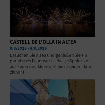
R
E
C
H
CASTELL DE L'OLLA IN ALTEA
N
8/8/2026 - 8/8/2026
E
Besuchen Sie Altea und genießen Sie ein
D
grandioses Feuerwerk – dieses Spektakel
aus Feuer und Meer wird Sie in seinen Bann
E
ziehen!
I
N
E