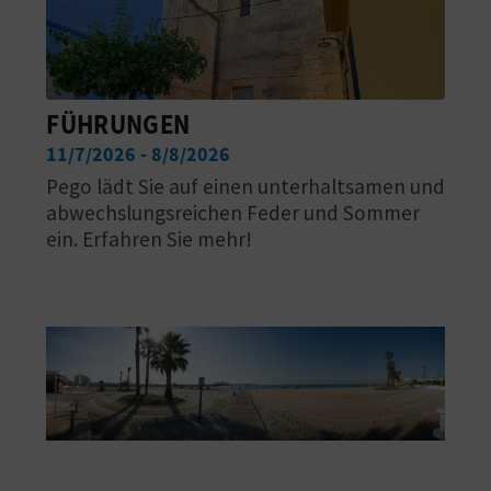
N
F
U
FÜHRUNGEN
SS
11/7/2026 - 8/8/2026
A
Pego lädt Sie auf einen unterhaltsamen und
abwechslungsreichen Feder und Sommer
B
ein. Erfahren Sie mehr!
D
R
U
C
K