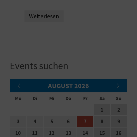
E
N
Weiterlesen
S
I
E
Events suchen
R
E
AUGUST 2026
I
Mo
Di
Mi
Do
Fr
Sa
So
S
1
2
E
3
4
5
6
7
8
9
N
10
11
12
13
14
15
16