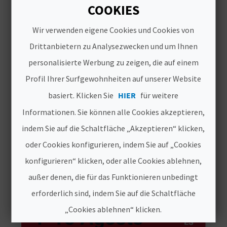
COOKIES
E
Wir verwenden eigene Cookies und Cookies von
A
Drittanbietern zu Analysezwecken und um Ihnen
N
personalisierte Werbung zu zeigen, die auf einem
M
Profil Ihrer Surfgewohnheiten auf unserer Website
E
basiert. Klicken Sie
HIER
für weitere
BRILLA TORREVIEJA FESTIVAL
Informationen. Sie können alle Cookies akzeptieren,
L
7/8/2026 - 15/8/2026
indem Sie auf die Schaltfläche „Akzeptieren“ klicken,
D
Tragen Sie dieses kulturelle Ereignis in Ihren
oder Cookies konfigurieren, indem Sie auf „Cookies
Kalender ein!
U
konfigurieren“ klicken, oder alle Cookies ablehnen,
N
außer denen, die für das Funktionieren unbedingt
erforderlich sind, indem Sie auf die Schaltfläche
G
„Cookies ablehnen“ klicken.