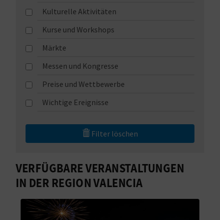
Kulturelle Aktivitäten
N
Kurse und Workshops
D
Märkte
A
Messen und Kongresse
Preise und Wettbewerbe
V
Wichtige Ereignisse
L
O
Filter löschen
G
VERFÜGBARE VERANSTALTUNGEN
IN DER REGION VALENCIA
B
E