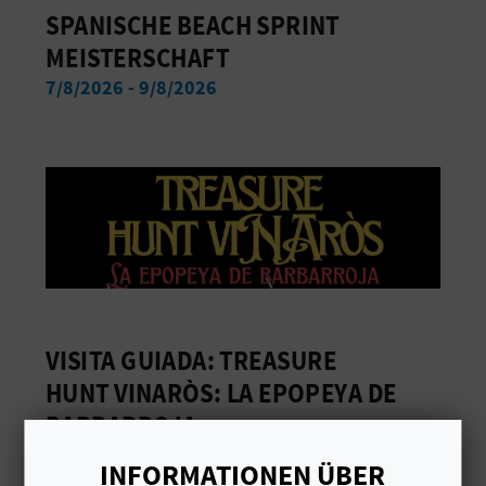
SPANISCHE BEACH SPRINT
MEISTERSCHAFT
G
7/8/2026 - 9/8/2026
E
W
E
R
B
L
VISITA GUIADA: TREASURE
I
HUNT VINARÒS: LA EPOPEYA DE
BARBARROJA
C
28/7/2026 - 11/8/2026
H
INFORMATIONEN ÜBER