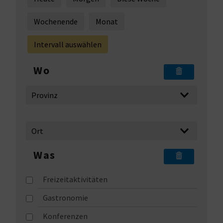
I
Wochenende
Monat
E
Intervall auswählen
Z
U
Wo
R
Ü
C
K
Was
Freizeitaktivitäten
A
Gastronomie
G
Konferenzen
E