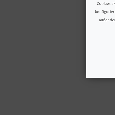
Cookies ak
konfigurier
außer den