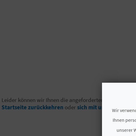
Leider können wir Ihnen die angeforderten Inhalte nicht
Startseite zurückkehren
oder
sich mit uns in Verbin
Wir verwend
Ihnen perso
unserer W