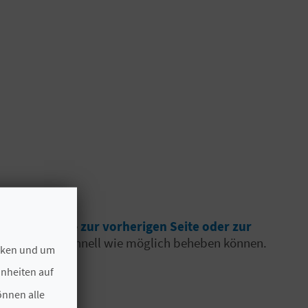
ie Schaltfläche
zur vorherigen Seite oder zur
ss wir es so schnell wie möglich beheben können.
ecken und um
hnheiten auf
önnen alle