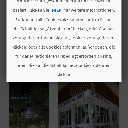
Profil Ihrer Surfgewohnheiten auf unserer Website
Gardens
basiert. Klicken Sie
HIER
für weitere Informationen.
N
Sie können alle Cookies akzeptieren, indem Sie auf
D
die Schaltfläche „Akzeptieren“ klicken, oder Cookies
A
konfigurieren, indem Sie auf „Cookies konfigurieren“
klicken, oder alle Cookies ablehnen, außer denen, die
DAS KÖNNTE SIE EBENFALLS
V
für das Funktionieren unbedingt erforderlich sind,
INTERESSIEREN
indem Sie auf die Schaltfläche „Cookies ablehnen“
L
klicken.
O
G
Cookies akzeptieren
Cookies ablehnen
B
Cookies konfigurieren
E