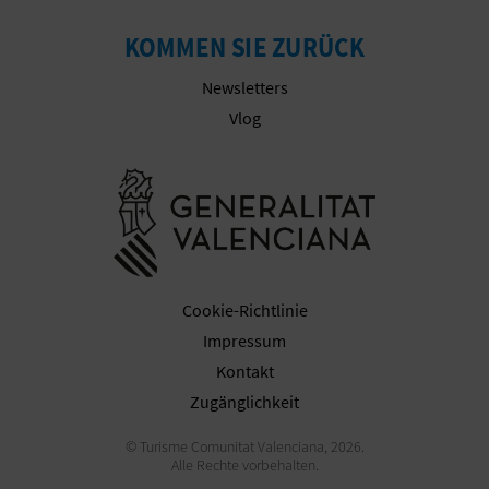
KOMMEN SIE ZURÜCK
G
Newsletters
Vlog
E
W
Besuchen Sie
E
R
B
Cookie-Richtlinie
L
Impressum
Kontakt
I
Zugänglichkeit
C
© Turisme Comunitat Valenciana, 2026.
Alle Rechte vorbehalten.
H