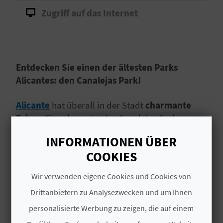
I
Zugriff auf das Internet
E
Z
U
Entdecken Sie einen der ältesten Parks
Alicantes: den Canalejas Park!
R
Alicante
hat überall in der Stadt
charmante
Ü
Ecken.
Eine davon ist der Canalejas Park,
C
parallel zum Meer und dem Yachthafen gelegen,
INFORMATIONEN ÜBER
den Sie unbedingt besichtigen sollten.
K
COOKIES
Weiterlesen
Wir verwenden eigene Cookies und Cookies von
A
Drittanbietern zu Analysezwecken und um Ihnen
MEHR INFORMATIONEN
G
personalisierte Werbung zu zeigen, die auf einem
E
TYPEN