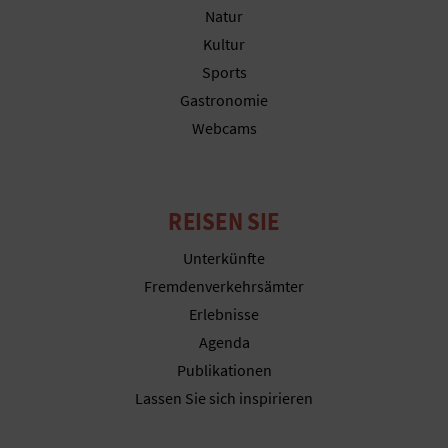
N
Natur
Kultur
F
Sports
U
Gastronomie
SS
Webcams
A
B
REISEN SIE
D
Unterkünfte
R
Fremdenverkehrsämter
Erlebnisse
U
Agenda
C
Publikationen
Lassen Sie sich inspirieren
K