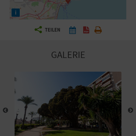
E
i
N
S
TEILEN
I
E
GALERIE
R
E
I
S
E
N