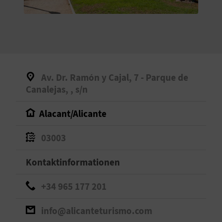
S
I
E
Av. Dr. Ramón y Cajal, 7 - Parque de
K
Canalejas, , s/n
O
Alacant/Alicante
M
03003
M
Kontaktinformationen
E
+34 965 177 201
N
S
info@alicanteturismo.com