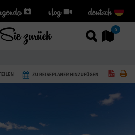
agenda
agenda
vlog
vlog
deutsch
Sie zurück
0
Sucher
G
PDF gene
Dru
TEILEN
ZU REISEPLANER HINZUFÜGEN