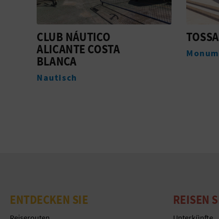
TOSSAL DE MANISES
PLAYA
Monumente
Stränd
ENTDECKEN SIE
REISEN S
Reiserouten
Unterkünfte