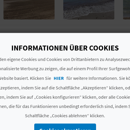
Ein felsiger Strand, mit dunklem Sand und ruhigem Wass
dem Cabo de las Huertas.
INFORMATIONEN ÜBER COOKIES
en eigene Cookies und Cookies von Drittanbietern zu Analysezw
# DIENSTLEISTUNGEN
nalisierte Werbung zu zeigen, die auf einem Profil Ihrer Surfgewo
Accesible
Acceso Persona Movilidad Redu
ebsite basiert. Klicken Sie
HIER
für weitere Informationen. Sie k
zeptieren, indem Sie auf die Schaltfläche „Akzeptieren“ klicken, o
en, indem Sie auf „Cookies konfigurieren“ klicken, oder alle Cooki
en, die für das Funktionieren unbedingt erforderlich sind, indem S
Schaltfläche „Cookies ablehnen“ klicken.