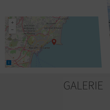
+
−
i
GALERIE