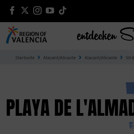
weiter auf facebook
weiter auf twitter
weiter auf instagram
weiter auf youtube
weiter auf tiktok
entdecken S
Gehe zu Comunitat Valenciana
Startseite
Alacant/Alicante
Alacant/Alicante
Str
PLAYA DE L'ALMA