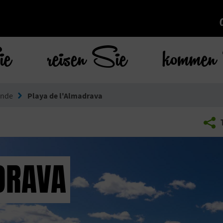
ie
reisen Sie
kommen 
ände
Playa de l'Almadrava
DRAVA