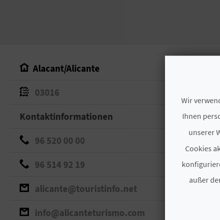
Alacant/Alicante
03016
Wir verwend
Kontaktinformationen
Ihnen perso
unserer W
96 520 00 00
Cookies ak
96 514 92 19
konfigurier
außer den
alicante@touristinfo.net
info@alicanteturismo.com