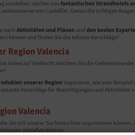
ag vorstellen, reichen von
fantastischen Strandhotels 
Landesinneren von Castellón.
Genau die richtigen Ausgan
he nach
Aktivitäten und Plänen
und
den besten Experte
ern können und finden Sie die tollsten Vorschläge!
er Region Valencia
ion Valencia? Vielleicht möchten Sie die Geheimnisse de
en?
rodukten unserer Region
inspirieren, wie zum Beispiel
essante Vorschläge für Besichtigungen und Aktivitäten 
egion
Valencia
, die Sie mit unserer Suchmaschine organisieren können, 
leistungen genießen können.