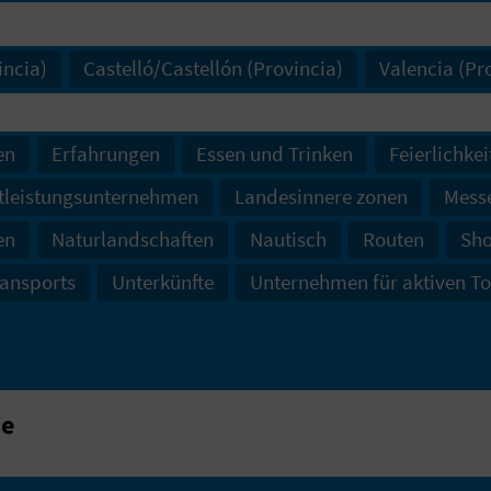
incia)
Castelló/Castellón (Provincia)
Valencia (Pr
en
Erfahrungen
Essen und Trinken
Feierlichkei
tleistungsunternehmen
Landesinnere zonen
Mess
en
Naturlandschaften
Nautisch
Routen
Sh
ansports
Unterkünfte
Unternehmen für aktiven T
he