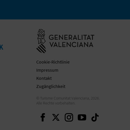
Besuchen Sie d
K
Cookie-Richtlinie
Impressum
Kontakt
Zugänglichkeit
© Turisme Comunitat Valenciana, 2026.
Alle Rechte vorbehalten.
Weiter auf Facebook
Weiter auf Twitter
Weiter auf Ins
Weiter auf 
Weiter a