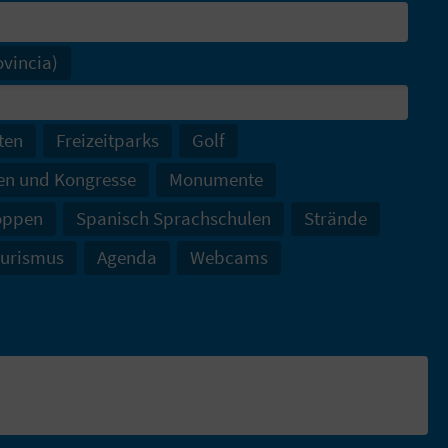
ovincia)
ten
Freizeitparks
Golf
en und Kongresse
Monumente
oppen
Spanisch Sprachschulen
Strände
ourismus
Agenda
Webcams