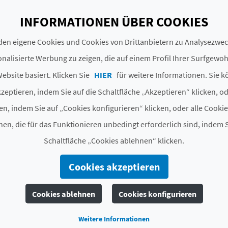
läge aus dem Bereich Aktivtourismus vorbereitet, wie zu
INFORMATIONEN ÜBER COOKIES
en eigene Cookies und Cookies von Drittanbietern zu Analysezw
on Valencia
nalisierte Werbung zu zeigen, die auf einem Profil Ihrer Surfgewo
uch Dienstleistungsunternehmen, die für Sie eine
Wein- 
ebsite basiert. Klicken Sie
HIER
für weitere Informationen. Sie k
nsere Schätze entdecken und unsere Geschichte besser ke
zeptieren, indem Sie auf die Schaltfläche „Akzeptieren“ klicken, o
 erfahren, sich für Wassersportarten anmelden, Naturg
en, indem Sie auf „Cookies konfigurieren“ klicken, oder alle Cooki
lug mit der Familie finden.
Vogelbeobachtung
, Craft-Bi
en, die für das Funktionieren unbedingt erforderlich sind, indem S
Schaltfläche „Cookies ablehnen“ klicken.
ie Reisen vor, die Ihnen in bester Erinnerung bleiben we
Cookies akzeptieren
Cookies ablehnen
Cookies konfigurieren
Weitere Informationen