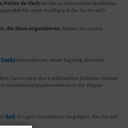
am Peñón de Ifach
bis hin zu charmanten ländlichen
gspunkte für einen Ausflug auf der Suche nach
n, die diese organisieren.
Nutzen Sie unsere
r
Paella
kennenlernen, einen Tag lang als Imker
 dem Turrón oder den traditionellen Schuhen. Nutzen
von Dienstleistungsunternehmen in der Region
ist
Golf
. Ein ganz besonderes Vergnügen, das Sie auf