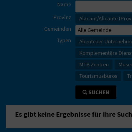
Name
Provinz
Alacant/Alicante (Prov
Gemeinden
Typen
Abenteuer Unternehm
Komplementäre Diens
MTB Zentren
Muse
Tourismusbüros
Tr
SUCHEN
Es gibt keine Ergebnisse für Ihre Suc