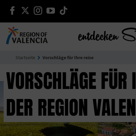
weiter auf facebook
weiter auf twitter
weiter auf instagram
weiter auf youtube
weiter auf tiktok
entdecken S
Gehe zu Comunitat Valenciana
Startseite
Vorschläge für Ihre reise
VORSCHLÄGE FÜR I
DER REGION VALEN