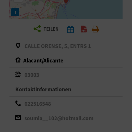
E
i
N
S
TEILEN
I
CALLE ORENSE, 5, ENTRS 1
E
Alacant/Alicante
R
03003
E
Kontaktinformationen
I
622516548
S
E
soumia__102@hotmail.com
N