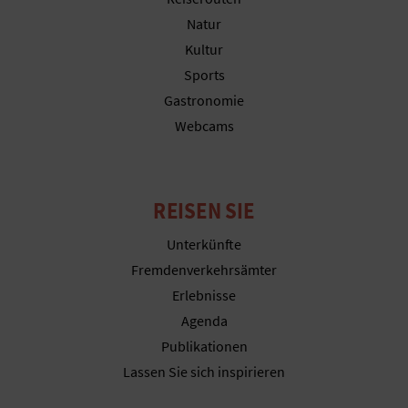
R
Natur
E
Kultur
Sports
C
Gastronomie
H
Webcams
N
E
REISEN SIE
D
Unterkünfte
E
Fremdenverkehrsämter
Erlebnisse
I
Agenda
N
Publikationen
Lassen Sie sich inspirieren
E