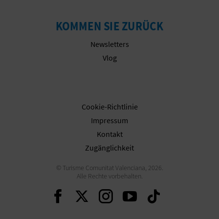
N
F
KOMMEN SIE ZURÜCK
U
Newsletters
Vlog
SS
A
Besuchen Sie die Website der Generalitat
B
Cookie-Richtlinie
D
Impressum
Kontakt
R
Zugänglichkeit
U
© Turisme Comunitat Valenciana, 2026.
Alle Rechte vorbehalten.
C
Weiter auf Facebook
Weiter auf Twitter
Weiter auf Ins
Weiter auf 
Weiter 
K