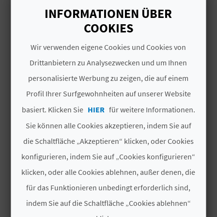
I
INFORMATIONEN ÜBER
Ganzjährig geöffnet
E
COOKIES
Z
Wir verwenden eigene Cookies und Cookies von
Drittanbietern zu Analysezwecken und um Ihnen
U
personalisierte Werbung zu zeigen, die auf einem
DAS KÖNNTE SIE EBENFALLS
R
Profil Ihrer Surfgewohnheiten auf unserer Website
INTERESSIEREN
Ü
basiert. Klicken Sie
HIER
für weitere Informationen.
C
Sie können alle Cookies akzeptieren, indem Sie auf
K
die Schaltfläche „Akzeptieren“ klicken, oder Cookies
konfigurieren, indem Sie auf „Cookies konfigurieren“
klicken, oder alle Cookies ablehnen, außer denen, die
A
für das Funktionieren unbedingt erforderlich sind,
G
indem Sie auf die Schaltfläche „Cookies ablehnen“
E