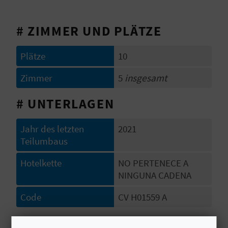
S
# ZIMMER UND PLÄTZE
I
E
Plätze
10
Zimmer
5
insgesamt
K
# UNTERLAGEN
O
Jahr des letzten
2021
M
Teilumbaus
M
Hotelkette
NO PERTENECE A
E
NINGUNA CADENA
N
Code
CV H01559 A
S
# ÖFFNUNGSZEITRAUM