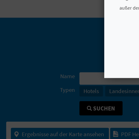
außer den
Name
Typen
Hotels
Landesinne
SUCHEN
Ergebnisse auf der Karte ansehen
PDF He