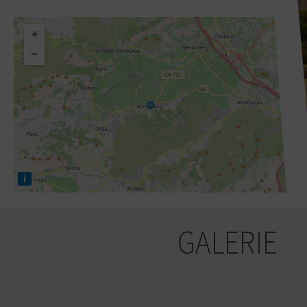
+
−
i
GALERIE