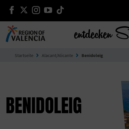
weiter auf facebook
weiter auf twitter
weiter auf instagram
weiter auf youtube
weiter auf tiktok
entdecken S
Gehe zu Comunitat Valenciana
Startseite
Alacant/Alicante
Benidoleig
BENIDOLEIG