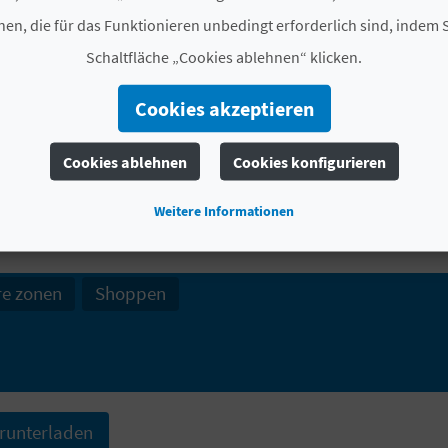
Benidoleig
essen zu gehen ist ein wahrer Genuss! Berei
en, die für das Funktionieren unbedingt erforderlich sind, indem S
Schaltfläche „Cookies ablehnen“ klicken.
Cookies akzeptieren
FINDEN SIE
Cookies ablehnen
Cookies konfigurieren
Weitere Informationen
re zonen
Shoppen
runterladen