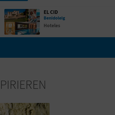
EL CID
de La Marina
Gehen Sie auf die Seite vonEL CID
Benidoleig
Hoteles
SPIRIEREN