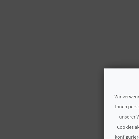
Wir verwend
Ihnen perso
unserer W
Cookies ak
konfigurier