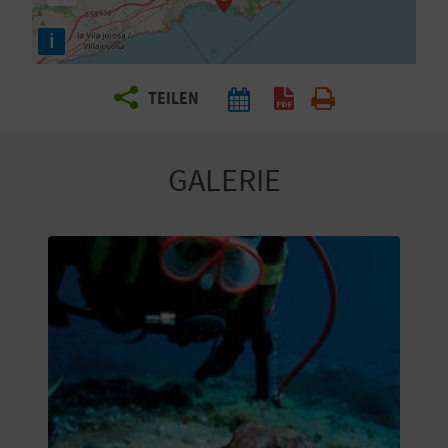
E
i
N
S
TEILEN
I
E
GALERIE
R
E
I
S
E
N