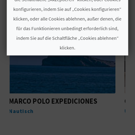
INTERESSIEREN
konfigurieren, indem Sie auf „Cookies konfigurieren“
N
klicken, oder alle Cookies ablehnen, außer denen, die
D
für das Funktionieren unbedingt erforderlich sind,
A
indem Sie auf die Schaltfläche „Cookies ablehnen“
klicken.
V
Cookies akzeptieren
L
Cookies ablehnen
O
G
Cookies konfigurieren
NES
CIMBEL
Weitere Informationen
Unterkünfte
B
E