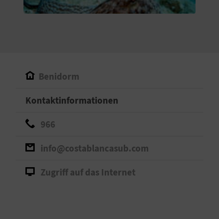
S
I
E
Benidorm
K
Kontaktinformationen
O
966
M
M
info@costablancasub.com
E
Zugriff auf das Internet
N
S