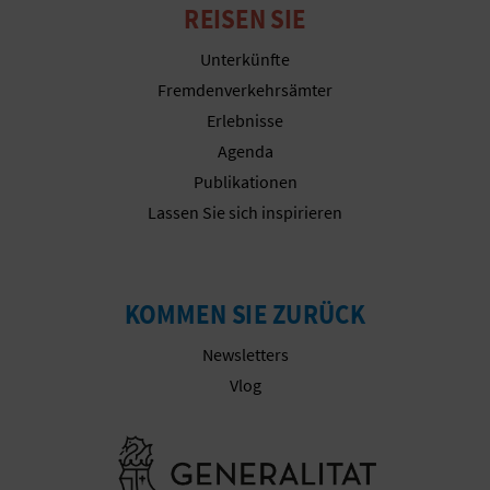
N
REISEN SIE
F
Unterkünfte
Fremdenverkehrsämter
U
Erlebnisse
SS
Agenda
A
Publikationen
Lassen Sie sich inspirieren
B
D
KOMMEN SIE ZURÜCK
R
Newsletters
U
Vlog
C
K
Besuchen Sie