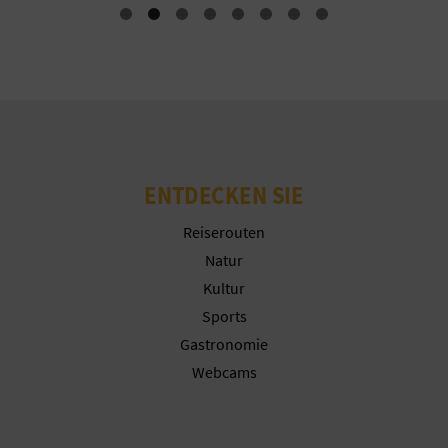
R
E
C
H
N
ENTDECKEN SIE
E
Reiserouten
D
Natur
Kultur
E
Sports
I
Gastronomie
Webcams
N
E