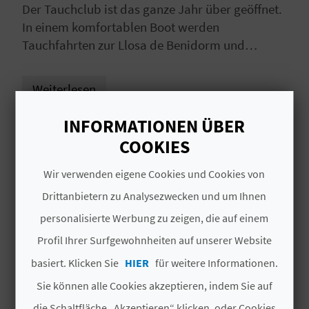
I
Der Tauchclub ist das ganze Jahr über geöffnet.
In einem komfortablen Boot werden
E
Tauchfahrten zur Llosa de Benidorm und
anderen interessanten Tauchgebieten der
Z
Gegend unternommen. Außerdem werden PADI-
Weiterlesen
U
und FEDAS-Tauchkurse für alle Niveaus
angeboten, sowie Nachttauchen, Meerestaufen
R
INFORMATIONEN ÜBER
und das Füllen der Flaschen oder die
# SPEZIALITÄTEN
COOKIES
Ü
Vermietung und der Verkauf von
Tauchausrüstung.
C
Wir verwenden eigene Cookies und Cookies von
Tauchen / Tauchen
Drittanbietern zu Analysezwecken und um Ihnen
K
personalisierte Werbung zu zeigen, die auf einem
Profil Ihrer Surfgewohnheiten auf unserer Website
A
basiert. Klicken Sie
HIER
für weitere Informationen.
G
Sie können alle Cookies akzeptieren, indem Sie auf
DAS KÖNNTE SIE EBENFALLS
E
die Schaltfläche „Akzeptieren“ klicken, oder Cookies