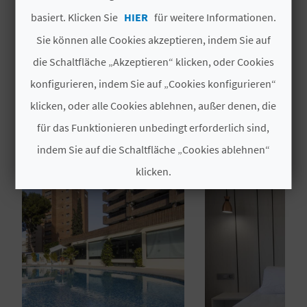
Apartamentos
28
basiert. Klicken Sie
HIER
für weitere Informationen.
N
Sie können alle Cookies akzeptieren, indem Sie auf
D
die Schaltfläche „Akzeptieren“ klicken, oder Cookies
A
konfigurieren, indem Sie auf „Cookies konfigurieren“
klicken, oder alle Cookies ablehnen, außer denen, die
DAS KÖNNTE SIE EBENFALLS
für das Funktionieren unbedingt erforderlich sind,
V
INTERESSIEREN
indem Sie auf die Schaltfläche „Cookies ablehnen“
L
klicken.
O
Cookies akzeptieren
G
Cookies ablehnen
B
Cookies konfigurieren
E