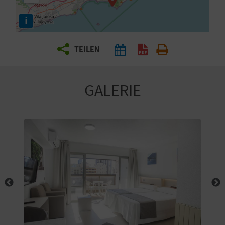
E
i
N
S
TEILEN
I
E
GALERIE
R
E
I
S
E
N