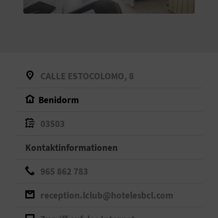
S
I
E
CALLE ESTOCOLOMO, 8
K
Benidorm
O
03503
M
M
Kontaktinformationen
E
965 862 783
N
reception.lclub@hotelesbcl.com
S