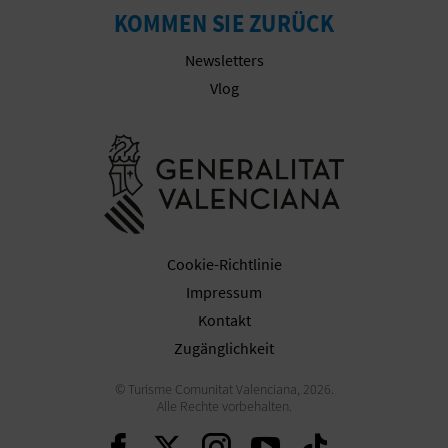
KOMMEN SIE ZURÜCK
Newsletters
G
Vlog
E
Besuchen Sie
W
E
R
Cookie-Richtlinie
B
Impressum
L
Kontakt
Zugänglichkeit
I
© Turisme Comunitat Valenciana, 2026.
C
Alle Rechte vorbehalten.
H
Weiter auf Facebook
Weiter auf Twitter
Weiter auf Ins
Weiter auf 
Weiter 