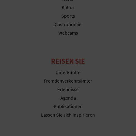
N
Kultur
F
Sports
Gastronomie
U
Webcams
SS
A
REISEN SIE
B
Unterkünfte
D
Fremdenverkehrsämter
R
Erlebnisse
Agenda
U
Publikationen
C
Lassen Sie sich inspirieren
K