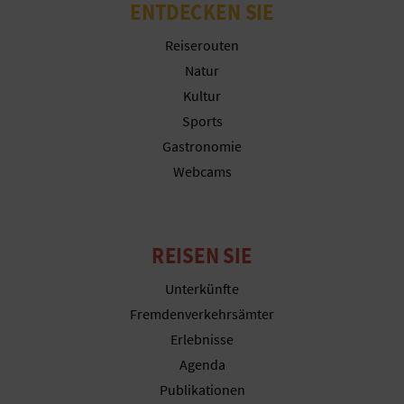
N
ENTDECKEN SIE
F
Reiserouten
Natur
U
Kultur
SS
Sports
Gastronomie
A
Webcams
B
D
REISEN SIE
R
Unterkünfte
U
Fremdenverkehrsämter
C
Erlebnisse
Agenda
K
Publikationen