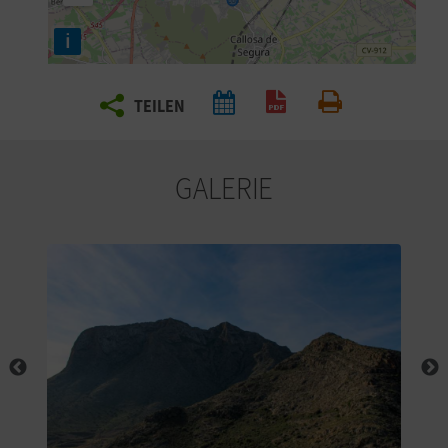
E
i
N
S
TEILEN
PDF generieren
Drucken
I
E
GALERIE
R
E
I
S
E
N