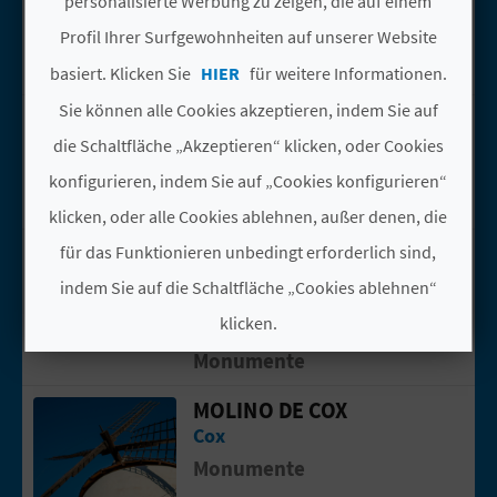
personalisierte Werbung zu zeigen, die auf einem
BÁRBARA
Cox
Profil Ihrer Surfgewohnheiten auf unserer Website
N
Monumente
basiert. Klicken Sie
HIER
für weitere Informationen.
D
Sie können alle Cookies akzeptieren, indem Sie auf
CONVENTO DEL
Gehen Sie auf die Seite vonConvento 
A
CARMEN
die Schaltfläche „Akzeptieren“ klicken, oder Cookies
Cox
konfigurieren, indem Sie auf „Cookies konfigurieren“
Monumente
V
klicken, oder alle Cookies ablehnen, außer denen, die
IGLESIA PARROQUIAL
für das Funktionieren unbedingt erforderlich sind,
Gehen Sie auf die Seite vonIglesia Pa
L
DE SAN JUAN
indem Sie auf die Schaltfläche „Cookies ablehnen“
O
BAUTISTA
klicken.
Cox
G
Monumente
Cookies akzeptieren
MOLINO DE COX
Gehen Sie auf die Seite vonMolino de 
B
Cox
Cookies ablehnen
Monumente
E
Cookies konfigurieren