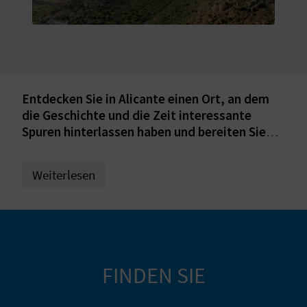
S
I
E
Entdecken Sie in Alicante einen Ort, an dem
die Geschichte und die Zeit interessante
K
Spuren hinterlassen haben und bereiten Sie
Ihre Reise nach Cox vor!
O
Weiterlesen
M
M
E
N
FINDEN SIE
S