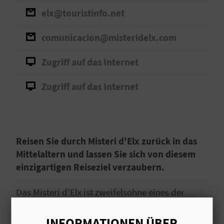
I
elx@touristinfo.net
E
comunicacion@misteridelx.com
Z
Zugriff auf das Internet
U
R
Zugriff auf das Internet
Ü
C
Reisen Sie durch Misteri d'Elx zurück in das
K
Mittelaltern und lassen Sie sich von diesem
einzigartigen Reiseziel verzaubern.
A
Das Misteri d'Elx ist zweifelsohne eines der
G
bekanntesten Feste der Region Valencia.
Von
der UNESCO zum Immateriellen Kulturerbe
INFORMATIONEN ÜBER
E