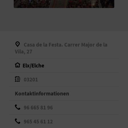
S
I
E
Casa de la Festa. Carrer Major de la
K
Vila, 27
O
Elx/Elche
M
03201
M
Kontaktinformationen
E
96 665 81 96
N
S
965 45 61 12