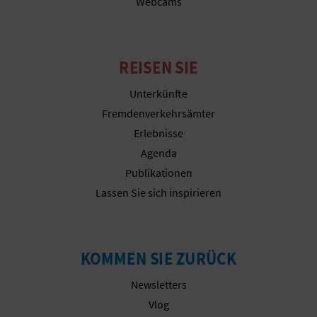
Webcams
G
REISEN SIE
E
Unterkünfte
W
Fremdenverkehrsämter
Erlebnisse
E
Agenda
R
Publikationen
B
Lassen Sie sich inspirieren
L
I
KOMMEN SIE ZURÜCK
C
Newsletters
Vlog
H