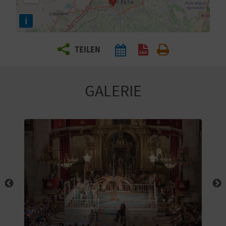
E
i
N
S
TEILEN
I
E
GALERIE
R
E
I
S
E
N