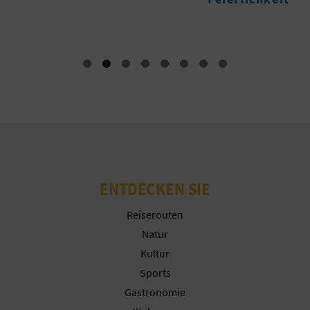
N
F
U
SS
A
B
D
ENTDECKEN SIE
R
Reiserouten
U
Natur
C
Kultur
Sports
K
Gastronomie