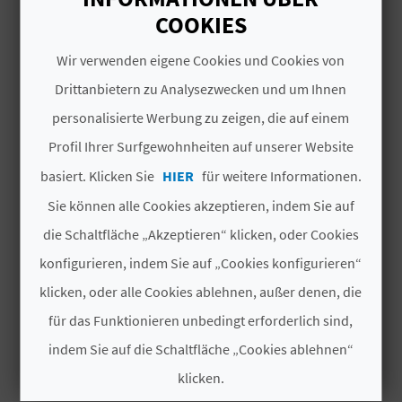
der Menschheit und zum Fest von
COOKIES
N
internationalem touristischem Interesse
Weiterlesen
erklärt
, wird bei diesem Fest ein sakrales
Wir verwenden eigene Cookies und Cookies von
D
Drama mittelalterlichen Ursprungs dargestellt,
Drittanbietern zu Analysezwecken und um Ihnen
A
das die Geschichte des Einschlafens, der
MEHR INFORMATIONEN
personalisierte Werbung zu zeigen, die auf einem
Krönung und der Aufnahme der Jungfrau Maria
Profil Ihrer Surfgewohnheiten auf unserer Website
in den Himmel erzählt.
Anfangsdatum
V
basiert. Klicken Sie
HIER
für weitere Informationen.
11/08/2026
L
Sie können alle Cookies akzeptieren, indem Sie auf
Ende
die Schaltfläche „Akzeptieren“ klicken, oder Cookies
O
15/08/2026
konfigurieren, indem Sie auf „Cookies konfigurieren“
G
Art der Zinsen
klicken, oder alle Cookies ablehnen, außer denen, die
Touristisches Interesse
für das Funktionieren unbedingt erforderlich sind,
Internationales touristisches Interesse
B
indem Sie auf die Schaltfläche „Cookies ablehnen“
klicken.
E