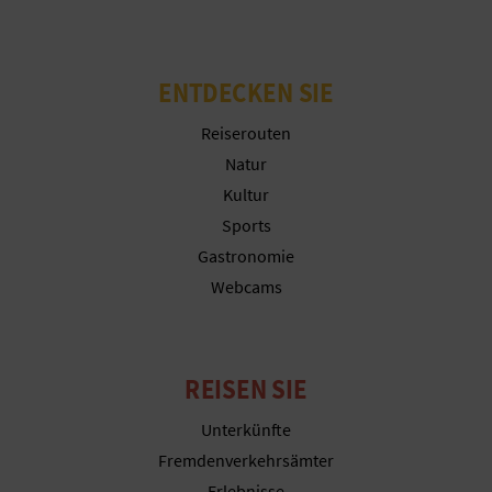
N
F
ENTDECKEN SIE
U
Reiserouten
SS
Natur
A
Kultur
Sports
B
Gastronomie
D
Webcams
R
U
REISEN SIE
C
Unterkünfte
K
Fremdenverkehrsämter
Erlebnisse