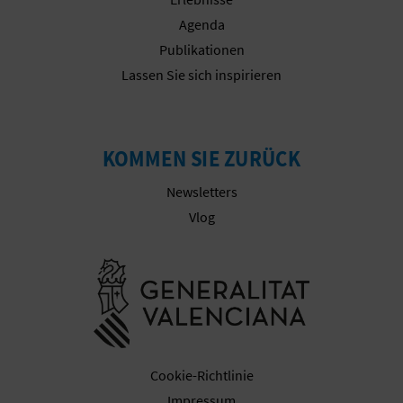
Agenda
Publikationen
G
Lassen Sie sich inspirieren
E
W
KOMMEN SIE ZURÜCK
E
Newsletters
R
Vlog
B
Besuchen Sie
L
I
C
Cookie-Richtlinie
H
Impressum