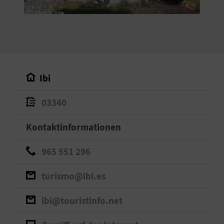
S
I
E
Ibi
K
03340
O
Kontaktinformationen
M
M
965 551 296
E
turismo@ibi.es
N
ibi@touristinfo.net
S