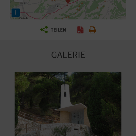
E
i
N
S
TEILEN
I
E
GALERIE
R
E
I
S
E
N