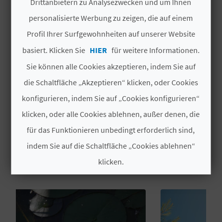
Drittanbietern zu Analysezwecken und um Ihnen
MEHR INFORMATIONEN
N
personalisierte Werbung zu zeigen, die auf einem
Profil Ihrer Surfgewohnheiten auf unserer Website
TYPEN
D
basiert. Klicken Sie
HIER
für weitere Informationen.
Geschützt
A
Setzt
Sie können alle Cookies akzeptieren, indem Sie auf
die Schaltfläche „Akzeptieren“ klicken, oder Cookies
V
konfigurieren, indem Sie auf „Cookies konfigurieren“
L
klicken, oder alle Cookies ablehnen, außer denen, die
für das Funktionieren unbedingt erforderlich sind,
O
DAS KÖNNTE SIE EBENFALLS
indem Sie auf die Schaltfläche „Cookies ablehnen“
G
INTERESSIEREN
klicken.
Cookies akzeptieren
B
E
Cookies ablehnen