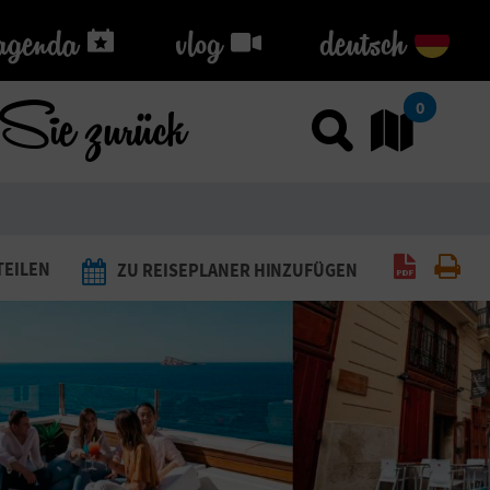
agenda
agenda
vlog
vlog
deutsch
Sie zurück
0
Sucher
G
PDF gene
Dru
TEILEN
ZU REISEPLANER HINZUFÜGEN