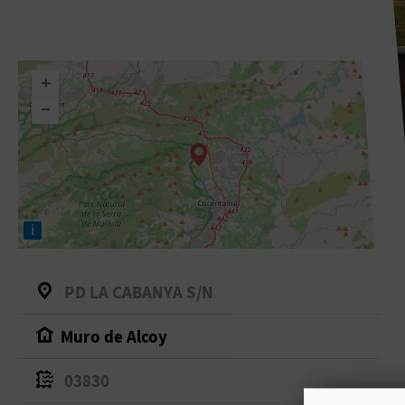
+
−
i
PD LA CABANYA S/N
Muro de Alcoy
03830