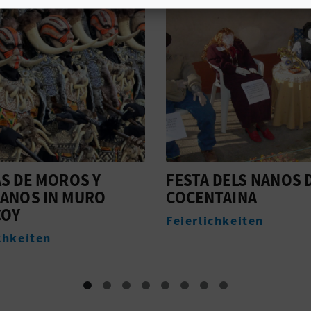
 DELS NANOS DE
CAVA GRAN, D'AGRE
TAINA
ARQUETJÀ
chkeiten
Monumente