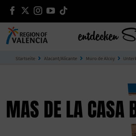
weiter auf facebook
weiter auf twitter
weiter auf instagram
weiter auf youtube
weiter auf tiktok
entdecken S
Gehe zu Comunitat Valenciana
Startseite
Alacant/Alicante
Muro de Alcoy
Unter
MAS DE LA CASA 