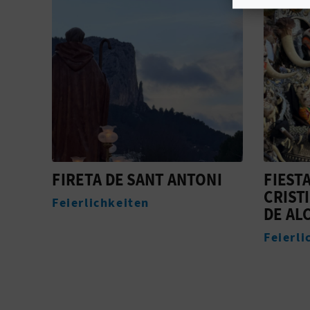
NI
FIESTAS DE MOROS Y
FESTA
CRISTIANOS IN MURO
COCEN
DE ALCOY
Feierli
Feierlichkeiten