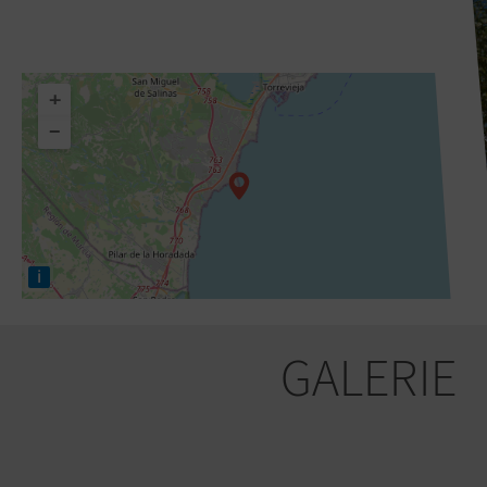
+
−
i
GALERIE