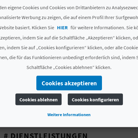
Felswände. Ideale Bedingungen also, um den
Strand m
en eigene Cookies und Cookies von Drittanbietern zu Analysezw
einer sicheren Umgebung spielen zu lassen.
nalisierte Werbung zu zeigen, die auf einem Profil Ihrer Surfgewo
Die Bucht ist zudem sehr gut ausgestattet: es gibt öffe
ebsite basiert. Klicken Sie
HIER
für weitere Informationen. Sie k
Sommersaison, Fußbäder, eine
Strandbar
, einen
Sport
zeptieren, indem Sie auf die Schaltfläche „Akzeptieren“ klicken, o
handelt sich um einen
zugänglichen Strand
mit einem
en, indem Sie auf „Cookies konfigurieren“ klicken, oder alle Cooki
für Personen mit funktionellen Behinderungen.
en, die für das Funktionieren unbedingt erforderlich sind, indem S
Wenn Sie die mediterrane Küche mögen, sollten Sie sic
Schaltfläche „Cookies ablehnen“ klicken.
Strand nehmen. Dieser Strand hat einfach alles, Sie kö
Cabo Roig
sehen, der zum Kulturgut erklärt wurde!
Cookies akzeptieren
Cookies ablehnen
Cookies konfigurieren
QUALITÄTS- UND UMWELTZERTIFIKATE
Weitere Informationen
Q ICTE Calidad
ISO 14001
ISO 9001
Blaue
# DIENSTLEISTUNGEN