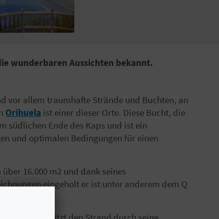
d die wunderbaren Aussichten bekannt.
und vor allem traumhafte Strände und Buchten, an
in
Orihuela
ist einer dieser Orte. Diese Bucht, die
am südlichen Ende des Kaps und ist ein
ungen und optimalen Bedingungen für einen
n über 16.000 m2 und dank seines
zeichnungen eingeholt er ist unter anderem dem Q
Kap selbst schützt den Strand durch seine