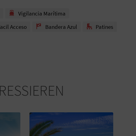
Vigilancia Marítima
acil Acceso
Bandera Azul
Patines
ERESSIEREN