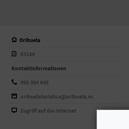
Orihuela
03189
Kontaktinformationen
965 304 645
orihuelaturistica@orihuela.es
Zugriff auf das Internet