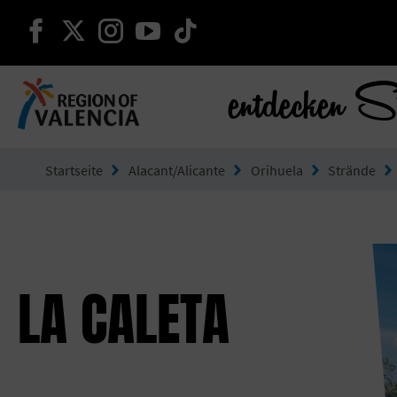
weiter auf facebook
weiter auf twitter
weiter auf instagram
weiter auf youtube
weiter auf tiktok
entdecken S
Gehe zu Comunitat Valenciana
Startseite
Alacant/Alicante
Orihuela
Strände
LA CALETA