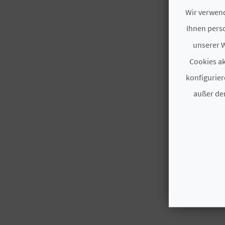
Wir verwend
Ihnen perso
unserer W
Cookies ak
konfigurier
außer den