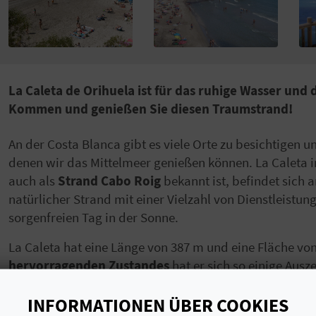
La Caleta de Orihuela ist für das ruhige Wasser un
Kommen und genießen Sie diesen Traumstrand!
An der Costa Blanca gibt es viele Orte zu besichtigen 
denen wir das Mittelmeer genießen können. La Caleta 
auch als
Strand Cabo Roig
bekannt ist, befindet sich 
natürlicher Strand mit einer Vielzahl von Dienstleist
sorgenfreien Tag in der Sonne.
La Caleta hat eine Länge von 387 m und eine Fläche vo
hervorragenden Zustandes
hat er sich so einige Aus
für Qualität ausgezeichnet.
INFORMATIONEN ÜBER COOKIES
Das Wasser an diesem Strand ist sehr ruhig, denn das 