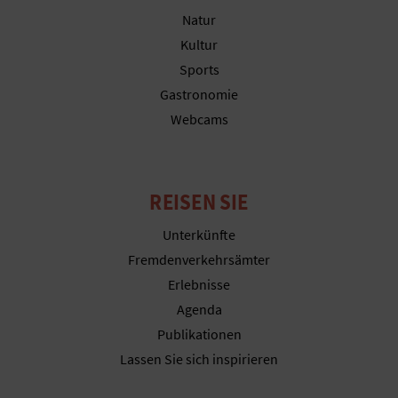
Natur
Kultur
G
Sports
Gastronomie
E
Webcams
W
E
REISEN SIE
R
Unterkünfte
B
Fremdenverkehrsämter
L
Erlebnisse
Agenda
I
Publikationen
C
Lassen Sie sich inspirieren
H