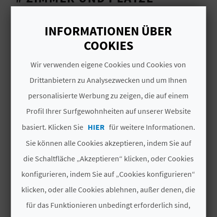
N
Plätze
134
INFORMATIONEN ÜBER
D
Zimmer
67
insgesamt
COOKIES
A
1
Doppelzimmer mit
Wir verwenden eigene Cookies und Cookies von
Wohnzimmer
Drittanbietern zu Analysezwecken und um Ihnen
V
personalisierte Werbung zu zeigen, die auf einem
# UNTERLAGEN
L
Profil Ihrer Surfgewohnheiten auf unserer Website
Kategorie
4-Sterne Superior
basiert. Klicken Sie
HIER
für weitere Informationen.
O
Sie können alle Cookies akzeptieren, indem Sie auf
Jahr des letzten
1997
G
Teilumbaus
die Schaltfläche „Akzeptieren“ klicken, oder Cookies
konfigurieren, indem Sie auf „Cookies konfigurieren“
Hotelkette
DYNASTIC RESORTS
B
klicken, oder alle Cookies ablehnen, außer denen, die
Code
CV H00741 A
E
für das Funktionieren unbedingt erforderlich sind,