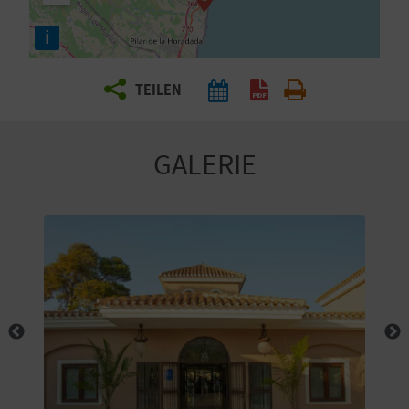
E
i
N
S
TEILEN
I
E
GALERIE
R
E
I
S
E
N