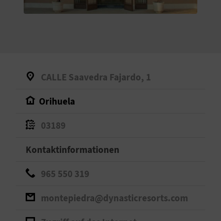
S
I
E
CALLE Saavedra Fajardo, 1
K
Orihuela
O
03189
M
M
Kontaktinformationen
E
965 550 319
N
montepiedra@dynasticresorts.com
S