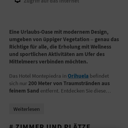
Zugriff auf das Internet
I
E
Z
Eine Urlaubs-Oase mit modernem Design,
U
umgeben von üppiger Vegetation – genau das
Richtige für alle, die Erholung mit Wellness
R
und sportlichen Aktivitäten am Ufer des
Ü
Mittelmeers verbinden möchten.
C
Das Hotel Montepiedra in
Orihuela
befindet
sich nur
200 Meter von Traumstränden aus
K
feinem Sand
entfernt. Entdecken Sie diese
beeindruckende Gegend der Provinz
Alicante
!
A
Weiterlesen
G
# ZIMMER UND PLÄTZE
E