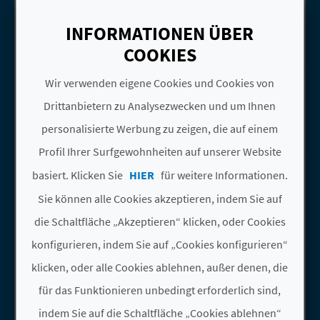
Gehen Sie auf die Seite vonAJ GRAN 
N
Santa Pola
INFORMATIONEN ÜBER
F
Hoteles
COOKIES
U
ALOJAMIENTOS SANTA
Wir verwenden eigene Cookies und Cookies von
Gehen Sie auf die Seite vonALOJAMI
SS
POLA
Drittanbietern zu Analysezwecken und um Ihnen
Santa Pola
A
personalisierte Werbung zu zeigen, die auf einem
Hoteles
B
Profil Ihrer Surfgewohnheiten auf unserer Website
ANTHIAS SANTA POLA
Gehen Sie auf die Seite vonANTHIAS 
D
basiert. Klicken Sie
HIER
für weitere Informationen.
Santa Pola
Sie können alle Cookies akzeptieren, indem Sie auf
R
Unternehmen für aktiven
die Schaltfläche „Akzeptieren“ klicken, oder Cookies
Tourismus
U
konfigurieren, indem Sie auf „Cookies konfigurieren“
BAHIA DE SANTA POLA
Gehen Sie auf die Seite vonBAHIA DE
C
klicken, oder alle Cookies ablehnen, außer denen, die
Santa Pola
K
für das Funktionieren unbedingt erforderlich sind,
Campings
indem Sie auf die Schaltfläche „Cookies ablehnen“