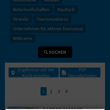
R
Naturlandschaften
Nautisch
E
Strände
Tourismusbüros
C
Unternehmen für aktiven Tourismus
H
Webcams
N
SUCHEN
E
D
Ergebnisse auf der
PDF
E
Karte ansehen
Herunterladen
I
1
2
3
4
N
E
AJ GRAN ALACANT