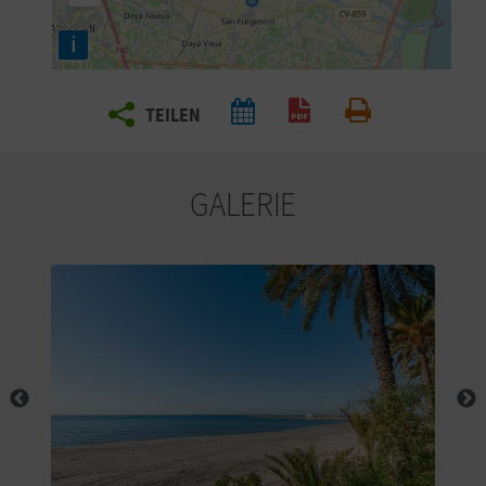
E
i
N
S
TEILEN
PDF generieren
Drucken
I
E
GALERIE
R
E
I
S
E
N