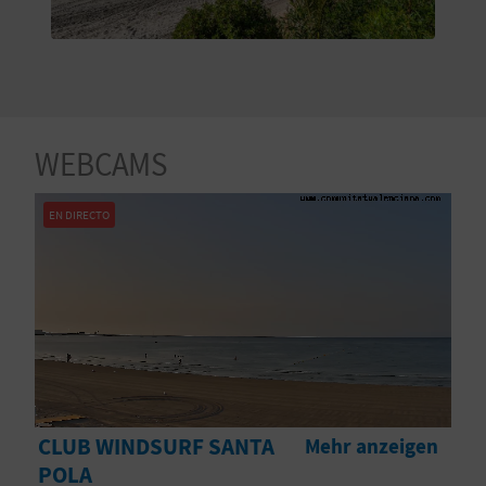
S
I
E
WEBCAMS
K
EN DIRECTO
O
M
M
E
N
CLUB WINDSURF SANTA
Mehr anzeigen
S
POLA