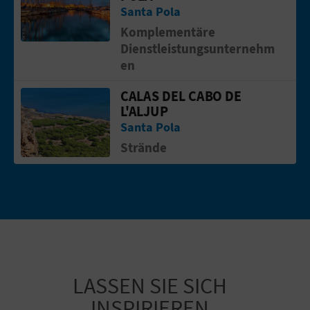
Santa Pola
E
Komplementäre
A
Dienstleistungsunternehm
en
N
CALAS DEL CABO DE
Gehen Sie auf die Seite vonCalas del C
M
L'ALJUP
E
Santa Pola
Strände
L
D
U
N
G
LASSEN SIE SICH
INSPIRIEREN