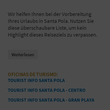
I
E
Wir helfen Ihnen bei der Vorbereitung
Ihres Urlaubs in Santa Pola. Nutzen Sie
Z
diese überschaubare Liste, um kein
U
Highlight dieses Reiseziels zu verpassen.
R
Ü
Weiterlesen
C
K
OFICINAS DE TURISMO:
TOURIST INFO SANTA POLA
A
TOURIST INFO SANTA POLA - CENTRO
G
TOURIST INFO SANTA POLA - GRAN PLAYA
E