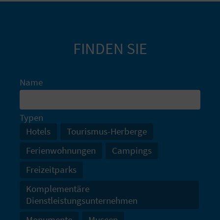
N
D
FINDEN SIE
A
Name
V
L
Typen
Hotels
Tourismus-Herberge
O
Ferienwohnungen
Campings
G
Freizeitparks
B
Komplementäre
Dienstleistungsunternehmen
E
Monumente
Museen