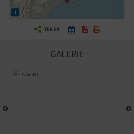
E
i
N
S
TEILEN
I
E
GALERIE
R
E
I
S
E
N