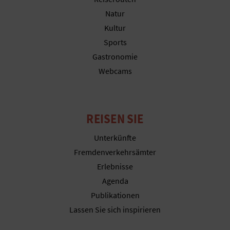
N
Natur
F
Kultur
Sports
U
Gastronomie
SS
Webcams
A
B
REISEN SIE
D
Unterkünfte
R
Fremdenverkehrsämter
Erlebnisse
U
Agenda
C
Publikationen
K
Lassen Sie sich inspirieren