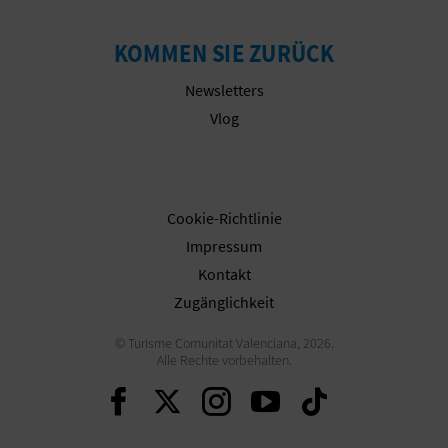
KOMMEN SIE ZURÜCK
G
Newsletters
E
Vlog
W
Besuchen Sie die Website der Generalitat
E
Cookie-Richtlinie
R
Impressum
B
Kontakt
Zugänglichkeit
L
© Turisme Comunitat Valenciana, 2026.
I
Alle Rechte vorbehalten.
C
Weiter auf Facebook
Weiter auf Twitter
Weiter auf Ins
Weiter auf 
Weiter 
H