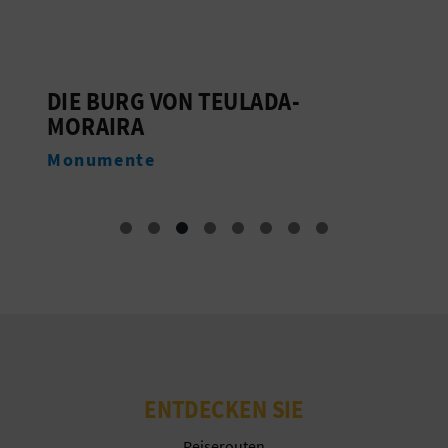
R
E
C
DIE BURG VON TEULADA-
P
MORAIRA
S
H
Monumente
N
N
E
D
E
I
N
ENTDECKEN SIE
E
Reiserouten