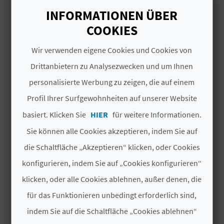
I
INFORMATIONEN ÜBER
E
COOKIES
Z
Wir verwenden eigene Cookies und Cookies von
DAS KÖNNTE SIE EBENFALLS
U
Drittanbietern zu Analysezwecken und um Ihnen
INTERESSIEREN
personalisierte Werbung zu zeigen, die auf einem
R
Profil Ihrer Surfgewohnheiten auf unserer Website
Ü
basiert. Klicken Sie
HIER
für weitere Informationen.
C
Sie können alle Cookies akzeptieren, indem Sie auf
K
die Schaltfläche „Akzeptieren“ klicken, oder Cookies
konfigurieren, indem Sie auf „Cookies konfigurieren“
klicken, oder alle Cookies ablehnen, außer denen, die
A
für das Funktionieren unbedingt erforderlich sind,
G
indem Sie auf die Schaltfläche „Cookies ablehnen“
E