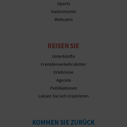
Sports
R
Gastronomie
E
Webcams
C
H
REISEN SIE
N
Unterkünfte
E
Fremdenverkehrsämter
D
Erlebnisse
Agenda
E
Publikationen
I
Lassen Sie sich inspirieren
N
E
KOMMEN SIE ZURÜCK