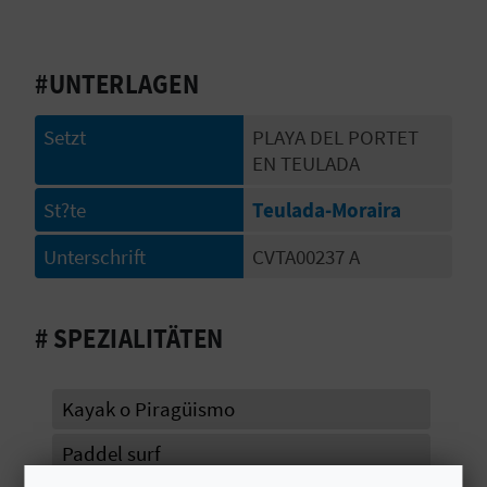
S
I
#UNTERLAGEN
E
Setzt
PLAYA DEL PORTET
EN TEULADA
K
St?te
Teulada-Moraira
O
Unterschrift
CVTA00237 A
M
M
# SPEZIALITÄTEN
E
Kayak o Piragüismo
N
Paddel surf
S