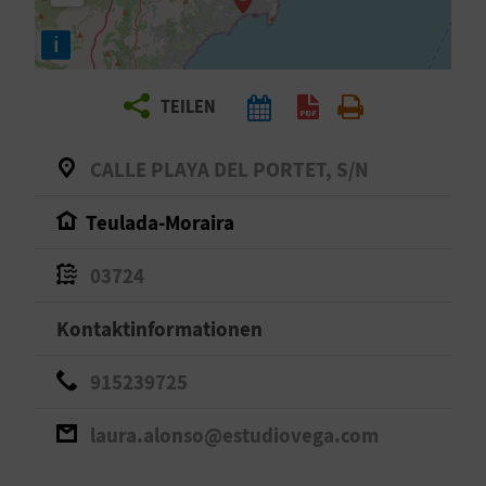
E
i
N
S
TEILEN
I
CALLE PLAYA DEL PORTET, S/N
E
Teulada-Moraira
R
03724
E
Kontaktinformationen
I
915239725
S
E
laura.alonso@estudiovega.com
N