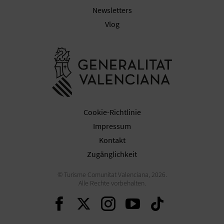
N
Newsletters
F
Vlog
U
Besuchen Sie
SS
A
B
Cookie-Richtlinie
D
Impressum
Kontakt
R
Zugänglichkeit
U
© Turisme Comunitat Valenciana, 2026.
C
Alle Rechte vorbehalten.
Weiter auf Facebook
Weiter auf Twitter
Weiter auf Ins
Weiter auf 
Weiter 
K