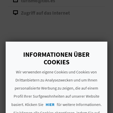
turismo@tibi.es
I
Zugriff auf das Internet
E
Z
U
MEHR INFORMATIONEN
R
INFORMATIONEN ÜBER
Ü
Anfangsdatum
COOKIES
20/07/2024
C
Wir verwenden eigene Cookies und Cookies von
Ende
K
25/07/2024
Drittanbietern zu Analysezwecken und um Ihnen
personalisierte Werbung zu zeigen, die auf einem
Art der Zinsen
A
Profil Ihrer Surfgewohnheiten auf unserer Website
Lokales touristisches Interesse
G
basiert. Klicken Sie
HIER
für weitere Informationen.
E
Sie können alle Cookies akzeptieren, indem Sie auf