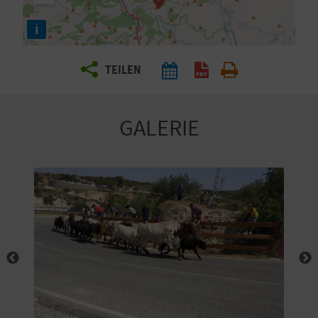
E
i
N
S
TEILEN
I
E
GALERIE
R
E
I
S
E
N