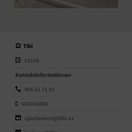
S
I
E
Tibi
K
03109
O
Kontaktinformationen
M
M
965 61 71 02
E
665016888
N
ajuntament@tibi.es
S