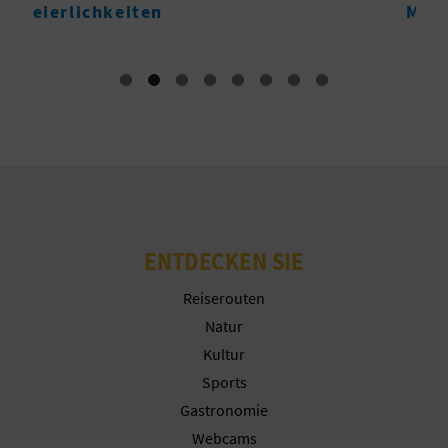
Monumente
R
E
C
H
N
E
D
ENTDECKEN SIE
E
Reiserouten
Natur
I
Kultur
N
Sports
Gastronomie
E
Webcams