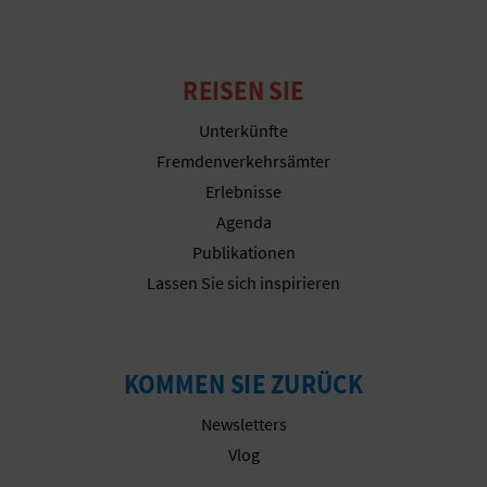
N
F
REISEN SIE
U
Unterkünfte
SS
Fremdenverkehrsämter
A
Erlebnisse
Agenda
B
Publikationen
D
Lassen Sie sich inspirieren
R
U
KOMMEN SIE ZURÜCK
C
Newsletters
K
Vlog