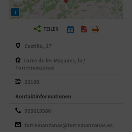
E
i
N
S
TEILEN
I
Castillo, 27
E
Torre de les Maçanes, la /
Torremanzanas
R
E
03108
I
Kontaktinformationen
S
965619386
E
torremanzanas@torremanzanas.es
N