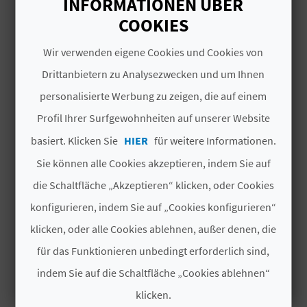
INFORMATIONEN ÜBER
I
in neuere Bauten integriert und war sogar Teil
COOKIES
eines Herrenhauses.
E
DAS KÖNNTE SIE EBENFALLS
Wir verwenden eigene Cookies und Cookies von
Z
INTERESSIEREN
Drittanbietern zu Analysezwecken und um Ihnen
U
personalisierte Werbung zu zeigen, die auf einem
R
Profil Ihrer Surfgewohnheiten auf unserer Website
basiert. Klicken Sie
HIER
für weitere Informationen.
Ü
Sie können alle Cookies akzeptieren, indem Sie auf
C
die Schaltfläche „Akzeptieren“ klicken, oder Cookies
K
konfigurieren, indem Sie auf „Cookies konfigurieren“
klicken, oder alle Cookies ablehnen, außer denen, die
A
für das Funktionieren unbedingt erforderlich sind,
indem Sie auf die Schaltfläche „Cookies ablehnen“
G
ABRIGOS DE ARTE RUPEST
klicken.
E