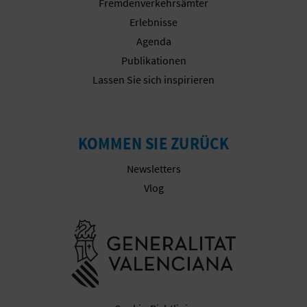
Fremdenverkehrsämter
E
Erlebnisse
Agenda
A
Publikationen
N
Lassen Sie sich inspirieren
M
E
KOMMEN SIE ZURÜCK
L
Newsletters
D
Vlog
U
Besuchen Sie
N
G