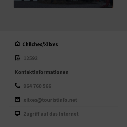
S
I
E
Chilches/Xilxes
K
12592
O
Kontaktinformationen
M
M
964 760 566
E
xilxes@touristinfo.net
N
Zugriff auf das Internet
S