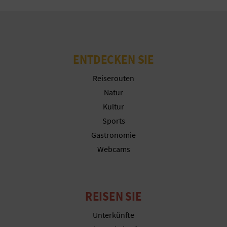
G
E
ENTDECKEN SIE
W
Reiserouten
Natur
E
Kultur
R
Sports
Gastronomie
B
Webcams
L
I
REISEN SIE
C
Unterkünfte
H