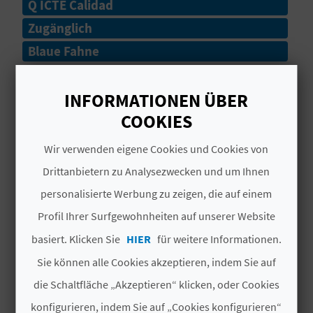
Q ICTE Calidad
N
Zugänglich
Blaue Fahne
D
A
# DIENSTLEISTUNGEN
INFORMATIONEN ÜBER
COOKIES
Estado del Mar
V
Wir verwenden eigene Cookies und Cookies von
Paseo Marítimo
L
Drittanbietern zu Analysezwecken und um Ihnen
Lavapies
O
personalisierte Werbung zu zeigen, die auf einem
Grava
G
Profil Ihrer Surfgewohnheiten auf unserer Website
basiert. Klicken Sie
HIER
für weitere Informationen.
Rettungsschwimmer
Sie können alle Cookies akzeptieren, indem Sie auf
B
Restaurante
die Schaltfläche „Akzeptieren“ klicken, oder Cookies
E
konfigurieren, indem Sie auf „Cookies konfigurieren“
Chiringuito