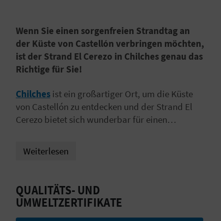
I
E
Wenn Sie einen sorgenfreien Strandtag an
der Küste von Castellón verbringen möchten,
Z
ist der Strand El Cerezo in Chilches genau das
U
Richtige für Sie!
R
Chilches
ist ein großartiger Ort, um die Küste
Ü
von Castellón zu entdecken und der Strand El
Cerezo bietet sich wunderbar für einen
C
Strandtag am Mittelmeer an, um die Sonne zu
K
genießen!
Es handelt sich um einen inklusiven
Weiterlesen
Strand, der für alle angepasst ist, die sich auf
unterschiedliche Weise fortbewegen.
A
QUALITÄTS- UND
G
UMWELTZERTIFIKATE
E