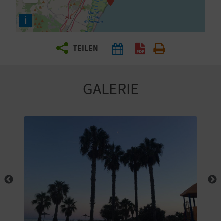
E
i
N
S
TEILEN
I
E
GALERIE
R
E
I
S
E
N