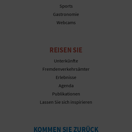
N
Sports
F
Gastronomie
Webcams
U
SS
REISEN SIE
A
B
Unterkünfte
Fremdenverkehrsämter
D
Erlebnisse
R
Agenda
Publikationen
U
Lassen Sie sich inspirieren
C
K
KOMMEN SIE ZURÜCK