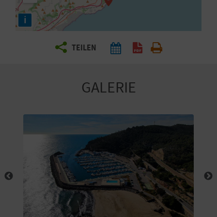
E
i
N
S
TEILEN
I
E
GALERIE
R
E
I
S
E
N