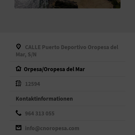
S
I
E
CALLE Puerto Deportivo Oropesa del
K
Mar, S/N
O
Orpesa/Oropesa del Mar
M
12594
M
Kontaktinformationen
E
964 313 055
N
S
info@cnoropesa.com