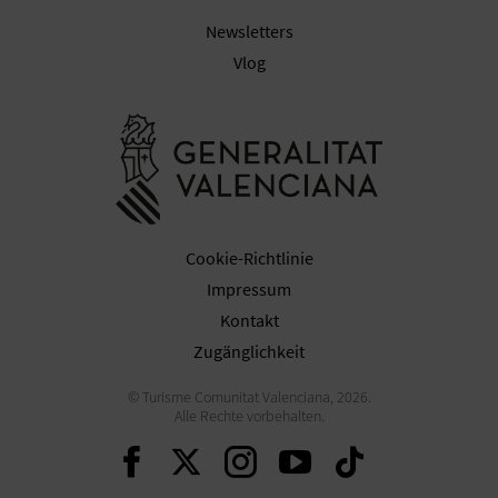
Newsletters
Vlog
G
E
Besuchen Sie
W
E
R
Cookie-Richtlinie
Impressum
B
Kontakt
L
Zugänglichkeit
I
© Turisme Comunitat Valenciana, 2026.
Alle Rechte vorbehalten.
C
Weiter auf Facebook
Weiter auf Twitter
Weiter auf Ins
Weiter auf 
Weiter 
H