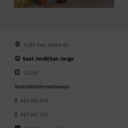
S
I
E
Calle San Jaime 43
K
Sant Jordi/San Jorge
O
12320
M
M
Kontaktinformationen
E
687 066 978
N
687 067 270
S