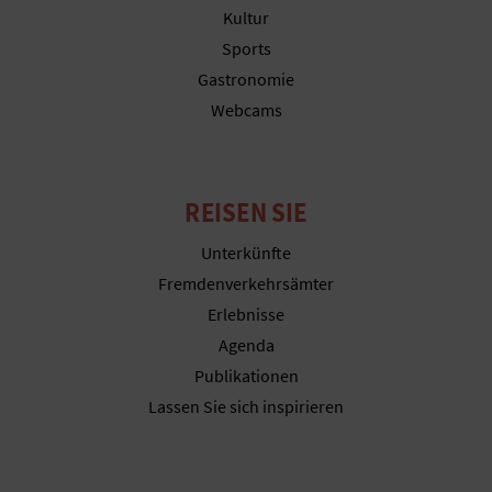
Kultur
Sports
G
Gastronomie
Webcams
E
W
REISEN SIE
E
Unterkünfte
R
Fremdenverkehrsämter
B
Erlebnisse
L
Agenda
Publikationen
I
Lassen Sie sich inspirieren
C
H