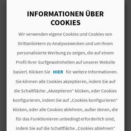
N
#ZIMMER UND PLÄTZE
INFORMATIONEN ÜBER
COOKIES
D
Gesamtzahl der
2
A
Wir verwenden eigene Cookies und Cookies von
Zimmer
Drittanbietern zu Analysezwecken und um Ihnen
Gesamtzahl der
4
personalisierte Werbung zu zeigen, die auf einem
Plätze
V
Profil Ihrer Surfgewohnheiten auf unserer Website
L
#UNTERLAGEN
basiert. Klicken Sie
HIER
für weitere Informationen.
O
Sie können alle Cookies akzeptieren, indem Sie auf
Kennzeichen der
Nein
Luxusklasse
G
die Schaltfläche „Akzeptieren“ klicken, oder Cookies
konfigurieren, indem Sie auf „Cookies konfigurieren“
Modalität
Compartida
klicken, oder alle Cookies ablehnen, außer denen, die
B
Kategorie
Tres estrellas
für das Funktionieren unbedingt erforderlich sind,
E
Kategorie
CV-ARU000932-CS
indem Sie auf die Schaltfläche „Cookies ablehnen“