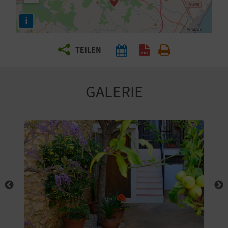
E
i
N
S
TEILEN
I
E
GALERIE
R
E
I
S
E
N