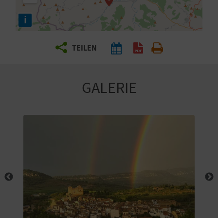
E
i
N
S
TEILEN
I
E
GALERIE
R
E
I
S
E
N