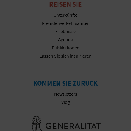
N
REISEN SIE
F
Unterkünfte
Fremdenverkehrsämter
U
Erlebnisse
SS
Agenda
Publikationen
A
Lassen Sie sich inspirieren
B
D
KOMMEN SIE ZURÜCK
R
Newsletters
U
Vlog
C
Besuchen Sie
K