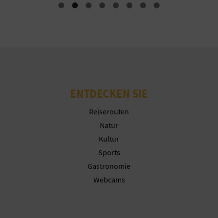
R
E
C
H
N
ENTDECKEN SIE
E
Reiserouten
D
Natur
Kultur
E
Sports
I
Gastronomie
Webcams
N
E