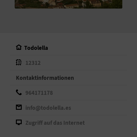
S
I
E
Todolella
K
12312
O
Kontaktinformationen
M
M
964171178
E
info@todolella.es
N
Zugriff auf das Internet
S