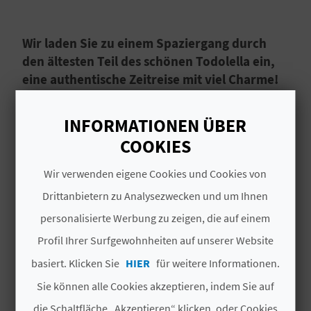
I
E
Wir laden Sie zu einem Spaziergang durch
den ältesten Teil des schönen Todolella ein,
Z
eine authentische Zeitreise mit viel Charme!
U
El Núcleo Histórico Tradicional, das
R
INFORMATIONEN ÜBER
traditionelle historische Zentrum von
Todolella
COOKIES
Ü
wird Sie
mit seiner mittelalterlichen
Atmosphäre
überraschen. In dieser Gemeinde
C
Wir verwenden eigene Cookies und Cookies von
des Landkreises
Els Ports
, in der Provinz
Weiterlesen
Drittanbietern zu Analysezwecken und um Ihnen
K
Castellón
, können Sie
durch antike Straßen
personalisierte Werbung zu zeigen, die auf einem
schlendern und genauso beeindruckende
Gebäude bestaunen
! Es handelt sich um eine
Profil Ihrer Surfgewohnheiten auf unserer Website
A
Gemeinde, die bereits im 11. Jahrhundert
basiert. Klicken Sie
HIER
für weitere Informationen.
urkundlich erwähnt wurde und deren
G
Sie können alle Cookies akzeptieren, indem Sie auf
DAS KÖNNTE SIE EBENFALLS
umliegende Naturlandschaften Sie begeistern
E
die Schaltfläche „Akzeptieren“ klicken, oder Cookies