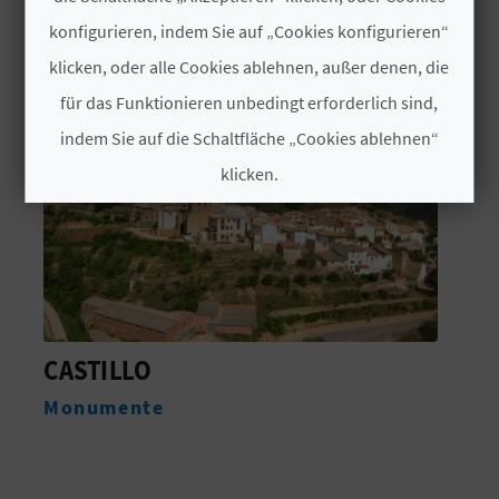
werden.
INTERESSIEREN
konfigurieren, indem Sie auf „Cookies konfigurieren“
N
klicken, oder alle Cookies ablehnen, außer denen, die
D
für das Funktionieren unbedingt erforderlich sind,
A
indem Sie auf die Schaltfläche „Cookies ablehnen“
klicken.
V
Cookies akzeptieren
L
Cookies ablehnen
O
G
Cookies konfigurieren
CASA NURI DE REI A
Weitere Informationen
Unterkünfte
B
E