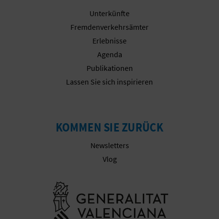
E
Unterkünfte
Fremdenverkehrsämter
A
Erlebnisse
N
Agenda
Publikationen
M
Lassen Sie sich inspirieren
E
L
KOMMEN SIE ZURÜCK
D
Newsletters
U
Vlog
N
Besuchen Sie
G