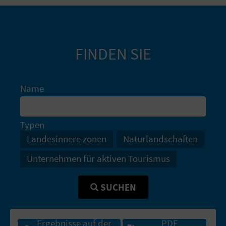
I
E
Z
FINDEN SIE
U
R
Name
Ü
Typen
C
Landesinnere zonen
Naturlandschaften
K
Unternehmen für aktiven Tourismus
A
SUCHEN
G
Ergebnisse auf der
PDF
E