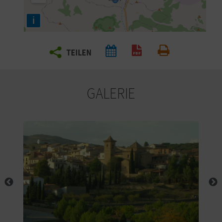
E
i
N
S
TEILEN
PDF generieren
Drucken
I
E
GALERIE
R
E
I
S
E
N