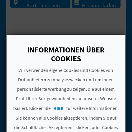
Karte ansehen
Herunterladen
N
D
A
APIVILLORES
Gehen Sie auf die Seite vonAPIVILLOR
Villores
INFORMATIONEN ÜBER
V
Unternehmen für aktiven
COOKIES
Tourismus
L
Wir verwenden eigene Cookies und Cookies von
ELS PORTS
Gehen Sie auf die Seite vonEls Ports
O
Drittanbietern zu Analysezwecken und um Ihnen
Morella
personalisierte Werbung zu zeigen, die auf einem
G
Naturlandschaften
Profil Ihrer Surfgewohnheiten auf unserer Website
basiert. Klicken Sie
HIER
für weitere Informationen.
ELS PORTS-MAESTRAT
Gehen Sie auf die Seite vonEls Ports-
B
Sie können alle Cookies akzeptieren, indem Sie auf
Morella
E
die Schaltfläche „Akzeptieren“ klicken, oder Cookies
Landesinnere zonen