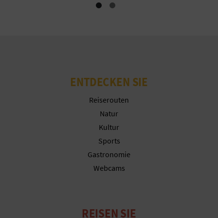
G
E
W
ENTDECKEN SIE
E
Reiserouten
R
Natur
Kultur
B
Sports
L
Gastronomie
Webcams
I
C
H
REISEN SIE