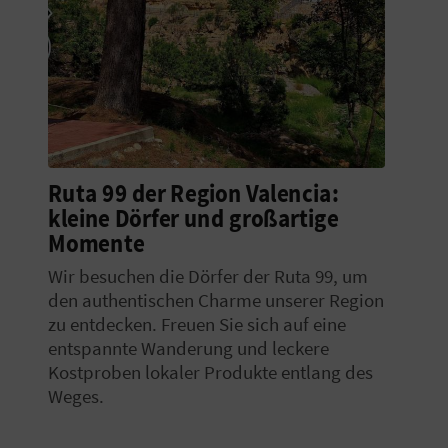
N
F
U
SS
A
Ruta 99 der Region Valencia:
B
kleine Dörfer und großartige
Momente
D
Wir besuchen die Dörfer der Ruta 99, um
R
den authentischen Charme unserer Region
zu entdecken. Freuen Sie sich auf eine
U
entspannte Wanderung und leckere
C
Kostproben lokaler Produkte entlang des
Weges.
K