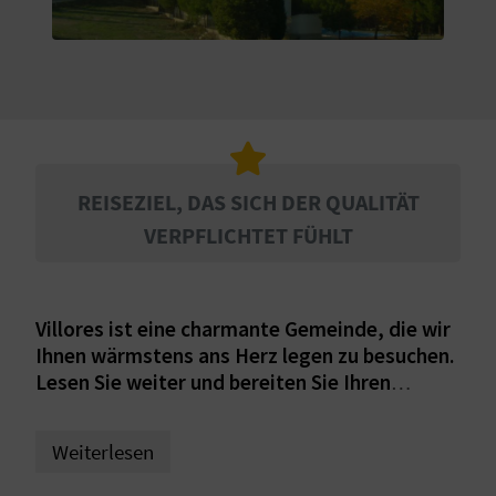
S
I
E
K
REISEZIEL, DAS SICH DER QUALITÄT
VERPFLICHTET FÜHLT
O
M
Villores ist eine charmante Gemeinde, die wir
M
Ihnen wärmstens ans Herz legen zu besuchen.
E
Lesen Sie weiter und bereiten Sie Ihren
Ausflug vor!
N
Weiterlesen
S