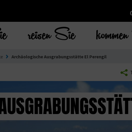
ie
reisen Sie
kommen 
te
Archäologische Ausgrabungsstätte El Perengil
AUSGRABUNGSSTÄTT