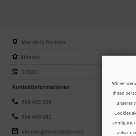
Mas de la Parreta
Vinaròs
12500
Wir verwend
Kontaktinformationen
Ihnen perso
964 453 334
unserer W
Cookies ak
964 400 241
konfigurier
vinaros@touristinfo.net
außer den