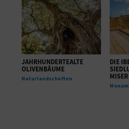
DIE IBERISCHE
TORRE
SIEDLUNG PUIG DE LA
Monum
MISERICORDIA
Monumente