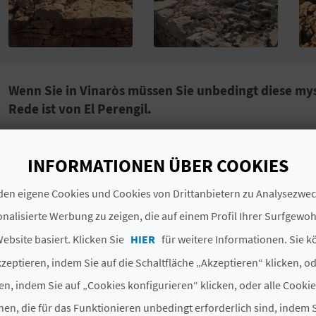
Wenn Sie in Vinaròs müssen Sie unbedingt diese my
Rede ist von El Perengil.
Es gibt ein Gebäude in der Ebene eines Hügels in
Vinar
Bekannt als
die archäologische Stätte von El Perengi
INFORMATIONEN ÜBER COOKIES
iberischen Epoche, eine sehr eigentümliche Struktur.
en eigene Cookies und Cookies von Drittanbietern zu Analysezw
Die Forscher sind sich nicht ganz sicher, wofür El Pere
nalisierte Werbung zu zeigen, die auf einem Profil Ihrer Surfgewo
weisen darauf hin, dass es zur Zeit des
Zweiten Punisc
ebsite basiert. Klicken Sie
HIER
für weitere Informationen. Sie k
gegenüberstanden,
eine strategische Enklave
gewesen
zeptieren, indem Sie auf die Schaltfläche „Akzeptieren“ klicken, o
Wach- oder Verteidigungsturm
genutzt worden.
en, indem Sie auf „Cookies konfigurieren“ klicken, oder alle Cooki
An der Außenseite des Baus befindet sich der Eingang,
en, die für das Funktionieren unbedingt erforderlich sind, indem S
Turm und einer
beeindruckenden 1,70 m dicken Mau