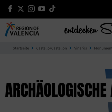
weiter auf facebook
weiter auf twitter
weiter auf instagram
weiter auf youtube
weiter auf tiktok
entdecken S
Gehe zu Comunitat Valenciana
Startseite
Castelló/Castellón
Vinaròs
Monumen
ARCHÄOLOGISCHE 