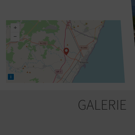
+
−
i
GALERIE