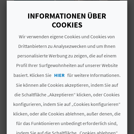
I
INFORMATIONEN ÜBER
E
COOKIES
Z
Wir verwenden eigene Cookies und Cookies von
U
Drittanbietern zu Analysezwecken und um Ihnen
AKTIVITÄTEN UND PLÄNE
R
personalisierte Werbung zu zeigen, die auf einem
Burg von Peñíscola:
Ü
Geschichte mit Blick auf das
Profil Ihrer Surfgewohnheiten auf unserer Website
Mittelmeer
C
basiert. Klicken Sie
HIER
für weitere Informationen.
1'43''
Sie können alle Cookies akzeptieren, indem Sie auf
K
die Schaltfläche „Akzeptieren“ klicken, oder Cookies
konfigurieren, indem Sie auf „Cookies konfigurieren“
A
klicken, oder alle Cookies ablehnen, außer denen, die
G
für das Funktionieren unbedingt erforderlich sind,
E
indem Sie auf die Schaltfläche „Cookies ablehnen“