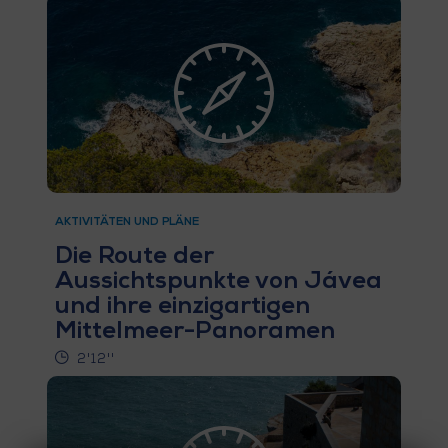
S
I
E
K
O
AKTIVITÄTEN UND PLÄNE
Die Route der
M
Aussichtspunkte von Jávea
M
und ihre einzigartigen
Mittelmeer-Panoramen
E
2'12''
N
S