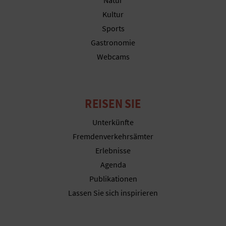
Natur
R
Kultur
E
Sports
Gastronomie
C
Webcams
H
N
REISEN SIE
E
Unterkünfte
D
Fremdenverkehrsämter
E
Erlebnisse
Agenda
I
Publikationen
N
Lassen Sie sich inspirieren
E