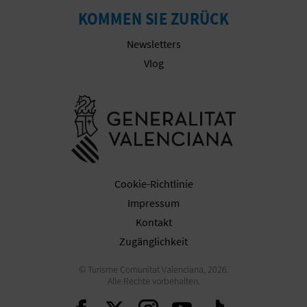
N
KOMMEN SIE ZURÜCK
F
Newsletters
U
Vlog
SS
Besuchen Sie
A
B
D
Cookie-Richtlinie
R
Impressum
Kontakt
U
Zugänglichkeit
C
© Turisme Comunitat Valenciana, 2026.
K
Alle Rechte vorbehalten.