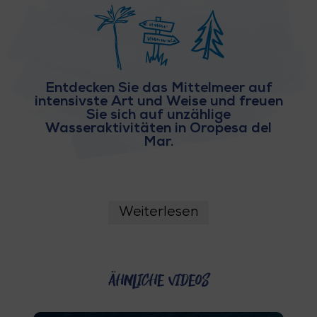
E
N
S
I
Entdecken Sie das Mittelmeer auf
intensivste Art und Weise und freuen
E
Sie sich auf unzählige
Wasseraktivitäten in Oropesa del
Mar.
R
E
Weiterlesen
I
S
ähnliche Videos
E
N