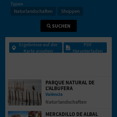
Typen
S
Naturlandschaften
Shoppen
I
SUCHEN
E
Ergebnisse auf der
PDF
K
Karte ansehen
Herunterladen
O
M
M
PARQUE NATURAL DE
Gehen Sie auf die Seite vonParque Nat
L'ALBUFERA
E
València
N
Naturlandschaften
S
MERCADILLO DE ALBAL
Gehen Sie auf die Seite vonMercadillo