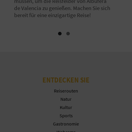
müssen, um die Reisfelder von Albufera
R
de Valencia zu genießen. Machen Sie sich
bereit für eine einzigartige Reise!
E
C
H
N
E
D
ENTDECKEN SIE
E
Reiserouten
I
Natur
Kultur
N
Sports
E
Gastronomie
Webcams