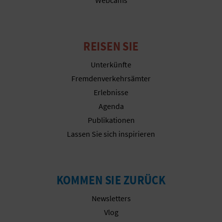
N
F
U
REISEN SIE
SS
Unterkünfte
Fremdenverkehrsämter
A
Erlebnisse
B
Agenda
Publikationen
D
Lassen Sie sich inspirieren
R
U
KOMMEN SIE ZURÜCK
C
Newsletters
K
Vlog