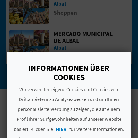
I
Albal
Shoppen
E
Z
MERCADO MUNICIPAL
Gehen Sie auf die Seite vonMercado Mu
DE ALBAL
U
Albal
R
Shoppen
Ü
INFORMATIONEN ÜBER
COOKIES
C
Wir verwenden eigene Cookies und Cookies von
K
Drittanbietern zu Analysezwecken und um Ihnen
personalisierte Werbung zu zeigen, die auf einem
A
LASSEN SIE SICH
Profil Ihrer Surfgewohnheiten auf unserer Website
G
INSPIRIEREN
basiert. Klicken Sie
HIER
für weitere Informationen.
E