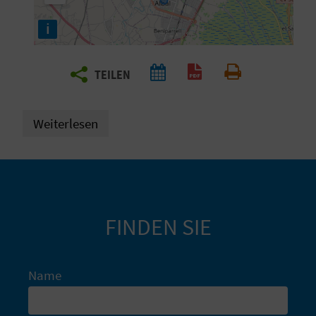
E
i
N
S
TEILEN
PDF generieren
Drucken
I
E
Weiterlesen
R
E
FINDEN SIE
I
S
Name
E
N