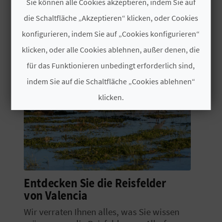
Sie können alle Cookies akzeptieren, indem Sie auf
N
die Schaltfläche „Akzeptieren“ klicken, oder Cookies
konfigurieren, indem Sie auf „Cookies konfigurieren“
D
klicken, oder alle Cookies ablehnen, außer denen, die
A
für das Funktionieren unbedingt erforderlich sind,
indem Sie auf die Schaltfläche „Cookies ablehnen“
V
klicken.
L
Cookies akzeptieren
O
Cookies ablehnen
G
Cookies konfigurieren
Entdecken Sie die Reisfelder
B
von Valencia
Weitere Informationen
E
Wir verraten Ihnen alles, was Sie wissen