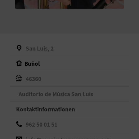
S
I
E
San Luis, 2
K
Buñol
O
46360
M
M
Auditorio de Música San Luis
E
Kontaktinformationen
N
962 50 01 51
S