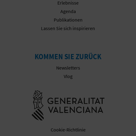
Erlebnisse
Agenda
Publikationen
G
Lassen Sie sich inspirieren
E
W
KOMMEN SIE ZURÜCK
E
Newsletters
R
Vlog
B
Besuchen Sie
L
I
C
Cookie-Richtlinie
H