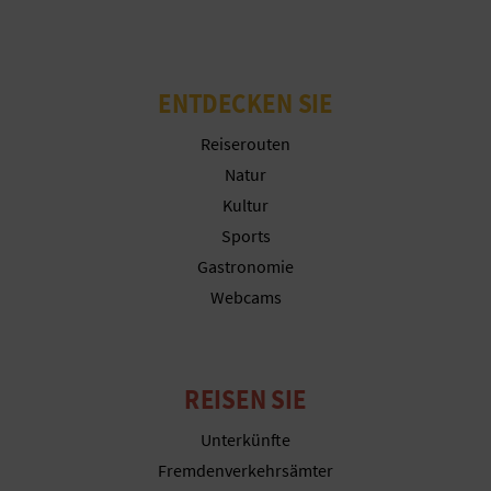
N
F
U
ENTDECKEN SIE
SS
Reiserouten
Natur
A
Kultur
B
Sports
Gastronomie
D
Webcams
R
U
REISEN SIE
C
Unterkünfte
K
Fremdenverkehrsämter