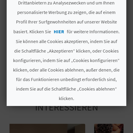
Drittanbietern zu Analysezwecken und um Ihnen
Anfangsdatum
N
personalisierte Werbung zu zeigen, die auf einem
16/08/2025
Profil Ihrer Surfgewohnheiten auf unserer Website
D
Ende
basiert. Klicken Sie
HIER
für weitere Informationen.
A
16/08/2025
Sie können alle Cookies akzeptieren, indem Sie auf
Art der Zinsen
die Schaltfläche „Akzeptieren“ klicken, oder Cookies
V
Autonomes touristisches Interesse
konfigurieren, indem Sie auf „Cookies konfigurieren“
L
klicken, oder alle Cookies ablehnen, außer denen, die
für das Funktionieren unbedingt erforderlich sind,
O
indem Sie auf die Schaltfläche „Cookies ablehnen“
G
DAS KÖNNTE SIE EBENFALLS
klicken.
INTERESSIEREN
Cookies akzeptieren
B
E
Cookies ablehnen