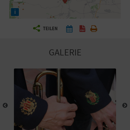
E
i
N
S
TEILEN
I
E
GALERIE
R
E
I
S
E
N