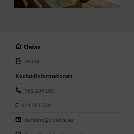
S
I
E
Chelva
K
46176
O
Kontaktinformationen
M
M
962 100 165
E
673 157 730
N
turismo@chelva.es
S