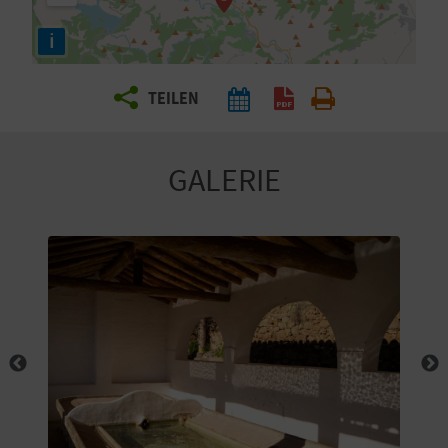
E
i
N
S
TEILEN
I
E
GALERIE
R
E
I
S
E
N