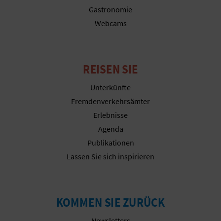
N
Gastronomie
F
Webcams
U
SS
REISEN SIE
A
Unterkünfte
Fremdenverkehrsämter
B
Erlebnisse
D
Agenda
R
Publikationen
Lassen Sie sich inspirieren
U
C
KOMMEN SIE ZURÜCK
K
Newsletters