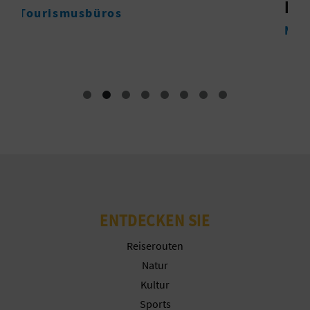
EN CHELVA
R
Monumente
E
C
H
N
E
D
E
ENTDECKEN SIE
I
Reiserouten
N
Natur
Kultur
E
Sports